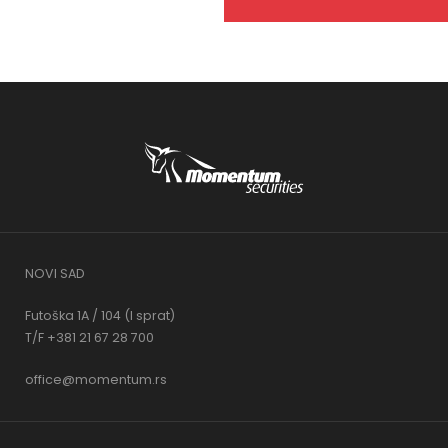
NOVI SAD
Futoška 1A / 104 (I sprat)
T/F +381 21 67 28 700
office@momentum.rs