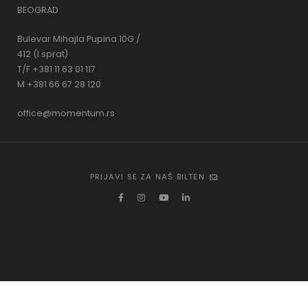
BEOGRAD
Bulevar Mihajla Pupina 10G /
412 (I sprat)
T/F +381 11 63 01 117
M +381 66 67 28 120
office@momentum.rs
PRIJAVI SE ZA NAŠ BILTEN