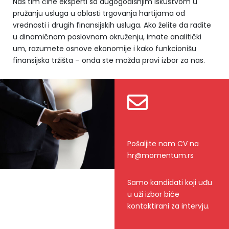
Naš tim čine eksperti sa dugogodišnjim iskustvom u
pružanju usluga u oblasti trgovanja hartijama od
vrednosti i drugih finansijskih usluga. Ako želite da radite
u dinamičnom poslovnom okruženju, imate analitički
um, razumete osnove ekonomije i kako funkcionišu
finansijska tržišta – onda ste možda pravi izbor za nas.
Pošaljite nam CV na
hr@momentum.rs
Samo kandidati koji uđu
u uži izbor biće
kontaktirani za intervju.