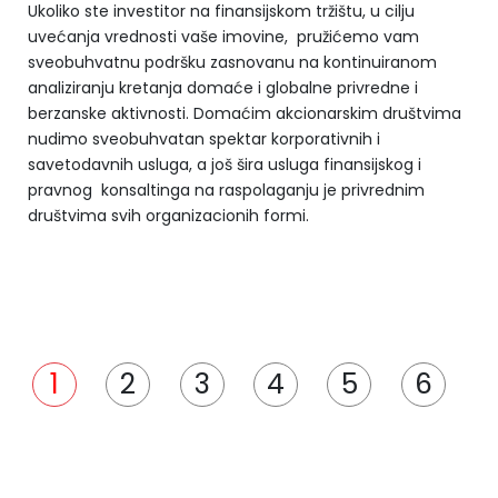
Ukoliko ste investitor na finansijskom tržištu, u cilju
uvećanja vrednosti vaše imovine, pružićemo vam
sveobuhvatnu podršku zasnovanu na kontinuiranom
analiziranju kretanja domaće i globalne privredne i
berzanske aktivnosti. Domaćim akcionarskim društvima
nudimo sveobuhvatan spektar korporativnih i
savetodavnih usluga, a još šira usluga finansijskog i
pravnog konsaltinga na raspolaganju je privrednim
društvima svih organizacionih formi.
1
2
3
4
5
6