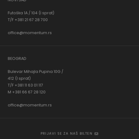
Futoška 1A / 104 (I sprat)
T/F +381 21 67 28 700
office@momentum.rs
BEOGRAD
Bulevar Mihajla Pupina 10G /
412 (I sprat)
T/F +381 11 63 01 117
M +381 66 67 28 120
office@momentum.rs
PRIJAVI SE ZA NAŠ BILTEN