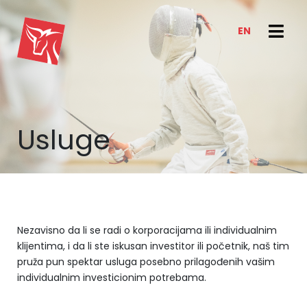
EN
USLUGE
VESTI I TRENDOVI
VESTI
E-CLIENT TRADER
Usluge
BLOG
O NAMA
ANALIZE
O NAMA
BAZA ZNANJA
IZVEŠTAJI
KAKO POSLUJEMO
KONTAKT
NAŠ TIM
Nezavisno da li se radi o korporacijama ili individualnim
KARIJERA
klijentima, i da li ste iskusan investitor ili početnik, naš tim
pruža pun spektar usluga posebno prilagođenih vašim
individualnim investicionim potrebama.