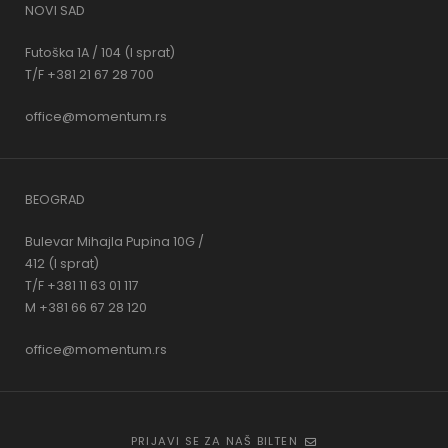
NOVI SAD
Futoška 1A / 104 (I sprat)
T/F +381 21 67 28 700
office@momentum.rs
BEOGRAD
Bulevar Mihajla Pupina 10G /
412 (I sprat)
T/F +381 11 63 01 117
M +381 66 67 28 120
office@momentum.rs
PRIJAVI SE ZA NAŠ BILTEN