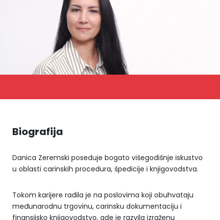
Biografija
Danica Zeremski poseduje bogato višegodišnje iskustvo
u oblasti carinskih procedura, špedicije i knjigovodstva.
Tokom karijere radila je na poslovima koji obuhvataju
međunarodnu trgovinu, carinsku dokumentaciju i
finansijsko knjigovodstvo, gde je razvila izraženu