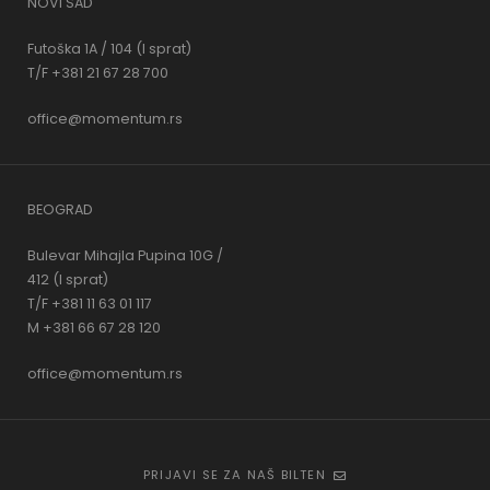
NOVI SAD
Futoška 1A / 104 (I sprat)
T/F +381 21 67 28 700
office@momentum.rs
BEOGRAD
Bulevar Mihajla Pupina 10G /
412 (I sprat)
T/F +381 11 63 01 117
M +381 66 67 28 120
office@momentum.rs
PRIJAVI SE ZA NAŠ BILTEN