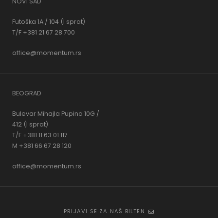
NOVI SAD
Futoška 1A / 104 (I sprat)
T/F +381 21 67 28 700
office@momentum.rs
BEOGRAD
Bulevar Mihajla Pupina 10G /
412 (I sprat)
T/F +381 11 63 01 117
M +381 66 67 28 120
office@momentum.rs
PRIJAVI SE ZA NAŠ BILTEN