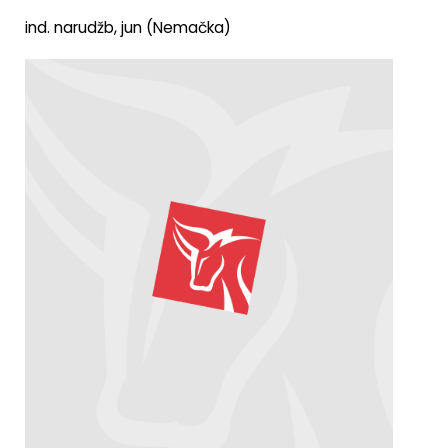
ind. narudžb, jun (Nemačka)