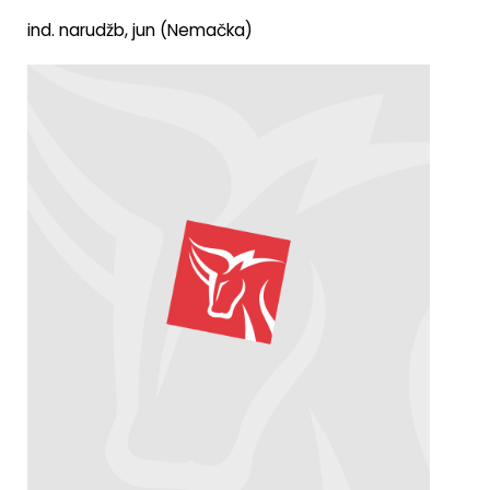
ind. narudžb, jun (Nemačka)