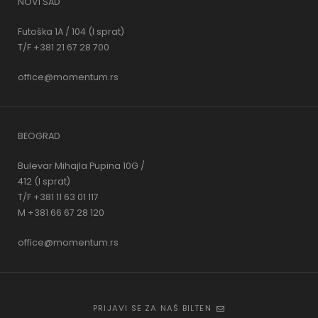
NOVI SAD
Futoška 1A / 104 (I sprat)
T/F +381 21 67 28 700
office@momentum.rs
BEOGRAD
Bulevar Mihajla Pupina 10G /
412 (I sprat)
T/F +381 11 63 01 117
M +381 66 67 28 120
office@momentum.rs
PRIJAVI SE ZA NAŠ BILTEN