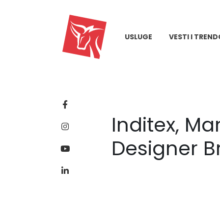
USLUGE
VESTI I TREND
Inditex, Ma
Designer B