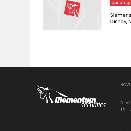
Uncatego
Siemens E
Disney, 
NOVI
Futošk
T/F +