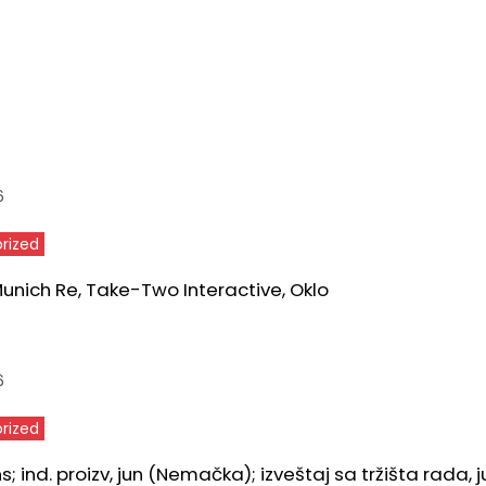
6
rized
 Munich Re, Take-Two Interactive, Oklo
6
rized
ns; ind. proizv, jun (Nemačka); izveštaj sa tržišta rada, j