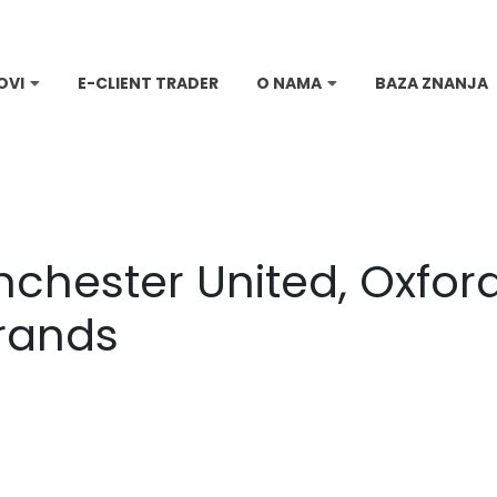
OVI
E-CLIENT TRADER
O NAMA
BAZA ZNANJA
nchester United, Oxford
rands