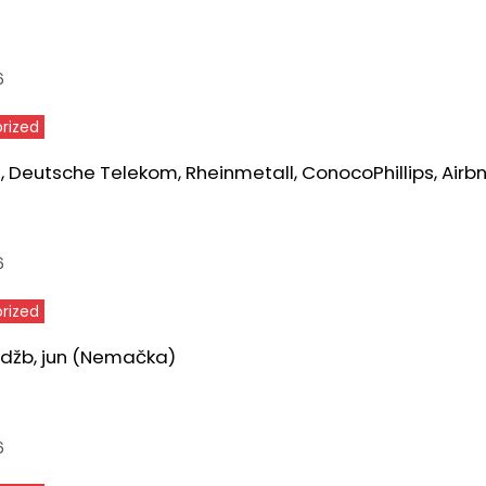
6
rized
 Deutsche Telekom, Rheinmetall, ConocoPhillips, Airb
6
rized
udžb, jun (Nemačka)
6