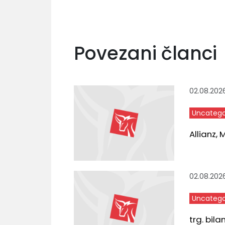
Povezani članci
02.08.202
Uncatego
Allianz,
02.08.202
Uncatego
trg. bila