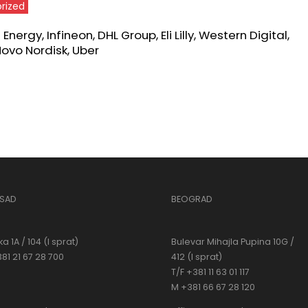
rized
nergy, Infineon, DHL Group, Eli Lilly, Western Digital,
Novo Nordisk, Uber
 SAD
BEOGRAD
a 1A / 104 (I sprat)
Bulevar Mihajla Pupina 10G /
381 21 67 28 700
412 (I sprat)
T/F +381 11 63 01 117
M +381 66 67 28 120