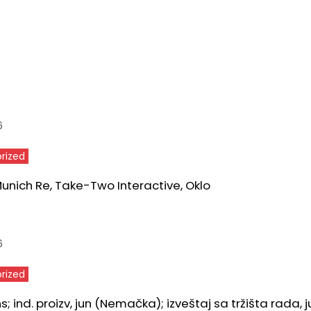
6
rized
 Munich Re, Take-Two Interactive, Oklo
6
rized
ns; ind. proizv, jun (Nemačka); izveštaj sa tržišta rada, j