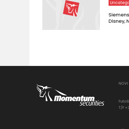
Uncatego
Siemens E
Disney, 
NOVI
Futošk
T/F +