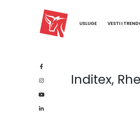
USLUGE
VESTI I TREND
Inditex, Rh