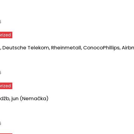
6
rized
 Deutsche Telekom, Rheinmetall, ConocoPhillips, Airb
6
rized
udžb, jun (Nemačka)
6