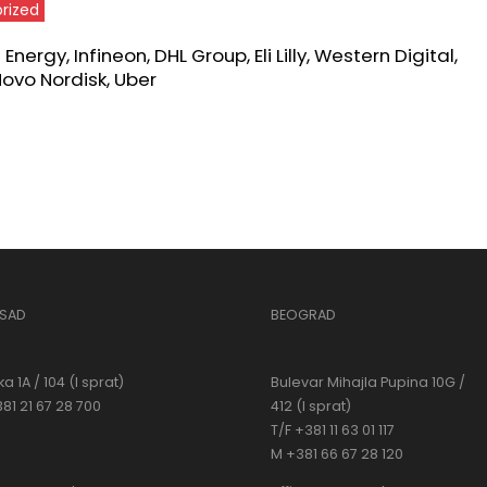
rized
nergy, Infineon, DHL Group, Eli Lilly, Western Digital,
Novo Nordisk, Uber
 SAD
BEOGRAD
a 1A / 104 (I sprat)
Bulevar Mihajla Pupina 10G /
381 21 67 28 700
412 (I sprat)
T/F +381 11 63 01 117
M +381 66 67 28 120