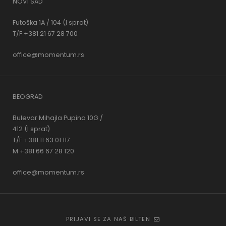
NOVI SAD
Futoška 1A / 104 (I sprat)
T/F +381 21 67 28 700
office@momentum.rs
BEOGRAD
Bulevar Mihajla Pupina 10G /
412 (I sprat)
T/F +381 11 63 01 117
M +381 66 67 28 120
office@momentum.rs
PRIJAVI SE ZA NAŠ BILTEN