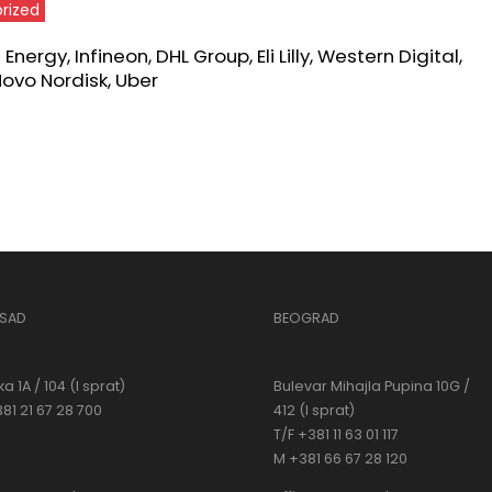
rized
nergy, Infineon, DHL Group, Eli Lilly, Western Digital,
Novo Nordisk, Uber
 SAD
BEOGRAD
a 1A / 104 (I sprat)
Bulevar Mihajla Pupina 10G /
381 21 67 28 700
412 (I sprat)
T/F +381 11 63 01 117
M +381 66 67 28 120