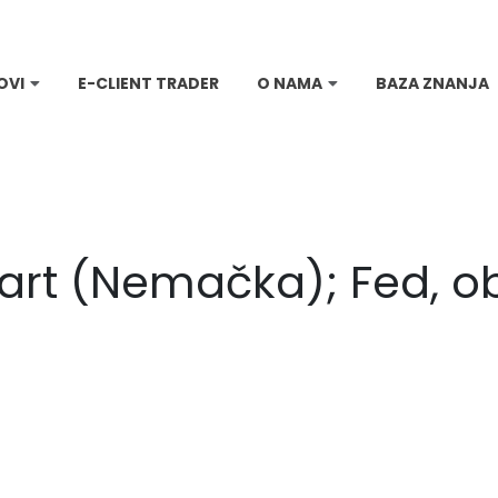
OVI
E-CLIENT TRADER
O NAMA
BAZA ZNANJA
 mart (Nemačka); Fed, 