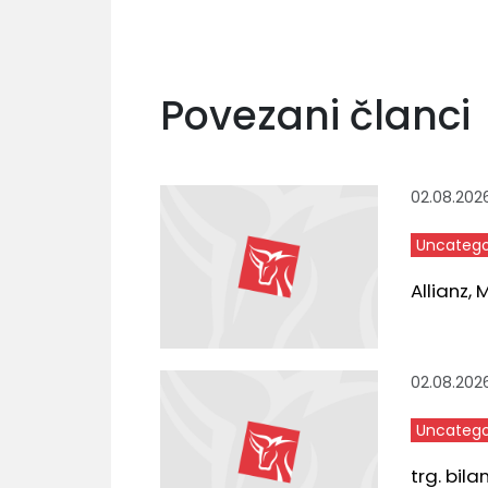
Povezani članci
02.08.202
Uncatego
Allianz,
02.08.202
Uncatego
trg. bila