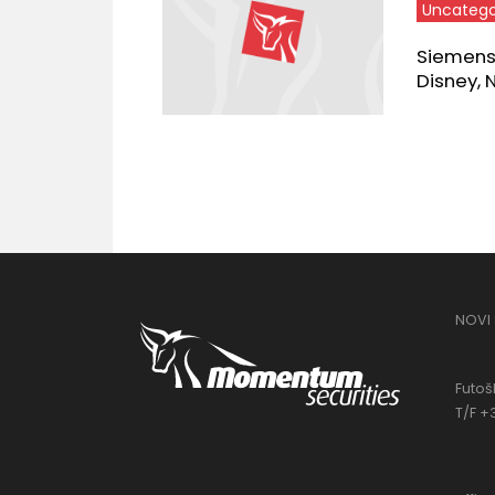
Uncatego
Siemens E
Disney, 
NOVI
Futošk
T/F +