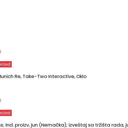
6
rized
 Munich Re, Take-Two Interactive, Oklo
6
rized
ns; ind. proizv, jun (Nemačka); izveštaj sa tržišta rada, j