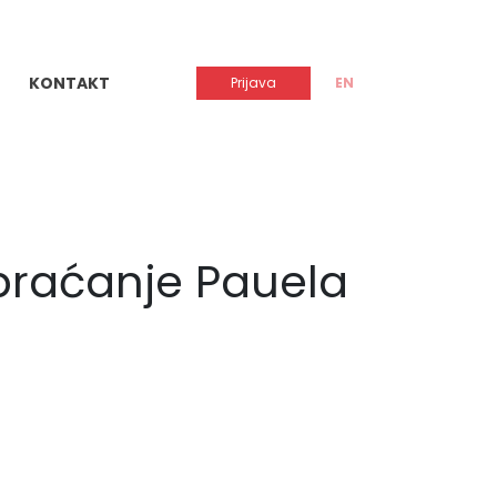
KONTAKT
Prijava
EN
obraćanje Pauela