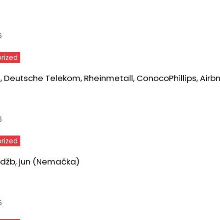
6
rized
 Deutsche Telekom, Rheinmetall, ConocoPhillips, Airb
6
rized
udžb, jun (Nemačka)
6