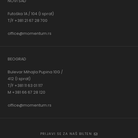
NOVI SAD
Futoška 1A / 104 (I sprat)
T/F +381 21 67 28 700
office@momentum.rs
BEOGRAD
Bulevar Mihajla Pupina 10G /
412 (I sprat)
T/F +381 11 63 01 117
M +381 66 67 28 120
office@momentum.rs
PRIJAVI SE ZA NAŠ BILTEN