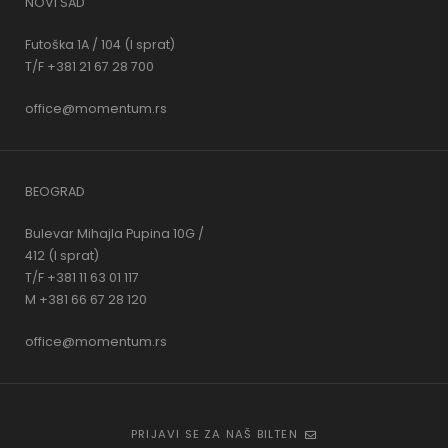
NOVI SAD
Futoška 1A / 104 (I sprat)
T/F +381 21 67 28 700
office@momentum.rs
BEOGRAD
Bulevar Mihajla Pupina 10G /
412 (I sprat)
T/F +381 11 63 01 117
M +381 66 67 28 120
office@momentum.rs
PRIJAVI SE ZA NAŠ BILTEN