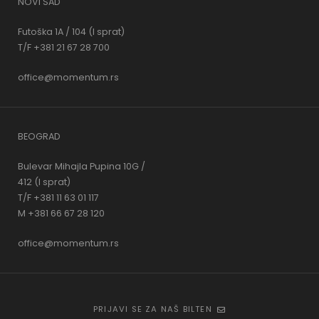
NOVI SAD
Futoška 1A / 104 (I sprat)
T/F +381 21 67 28 700
office@momentum.rs
BEOGRAD
Bulevar Mihajla Pupina 10G /
412 (I sprat)
T/F +381 11 63 01 117
M +381 66 67 28 120
office@momentum.rs
PRIJAVI SE ZA NAŠ BILTEN