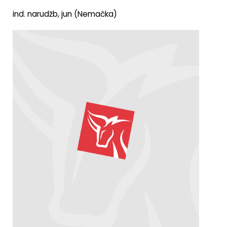
ind. narudžb, jun (Nemačka)