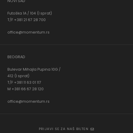
NOVI SAD
Futoška 1A / 104 (I sprat)
T/F +381 21 67 28 700
office@momentum.rs
BEOGRAD
Bulevar Mihajla Pupina 10G /
412 (I sprat)
T/F +381 11 63 01 117
M +381 66 67 28 120
office@momentum.rs
PRIJAVI SE ZA NAŠ BILTEN