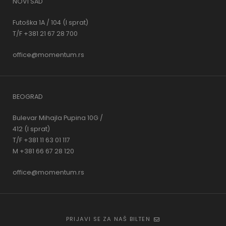
NOVI SAD
Futoška 1A / 104 (I sprat)
T/F +381 21 67 28 700
office@momentum.rs
BEOGRAD
Bulevar Mihajla Pupina 10G /
412 (I sprat)
T/F +381 11 63 01 117
M +381 66 67 28 120
office@momentum.rs
PRIJAVI SE ZA NAŠ BILTEN