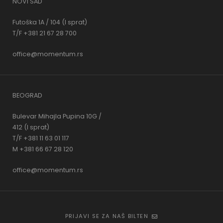
NOVI SAD
Futoška 1A / 104 (I sprat)
T/F +381 21 67 28 700
office@momentum.rs
BEOGRAD
Bulevar Mihajla Pupina 10G /
412 (I sprat)
T/F +381 11 63 01 117
M +381 66 67 28 120
office@momentum.rs
PRIJAVI SE ZA NAŠ BILTEN