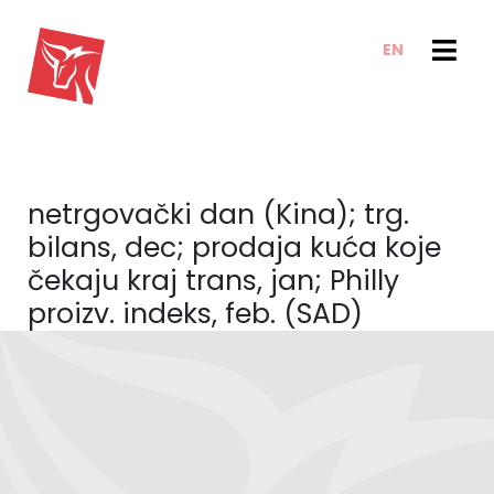
EN
USLUGE
VESTI I TRENDOVI
VESTI
E-CLIENT TRADER
netrgovački dan (Kina); trg.
BLOG
O NAMA
bilans, dec; prodaja kuća koje
ANALIZE
O NAMA
čekaju kraj trans, jan; Philly
BAZA ZNANJA
proizv. indeks, feb. (SAD)
IZVEŠTAJI
KAKO POSLUJEMO
KONTAKT
NAŠ TIM
KARIJERA