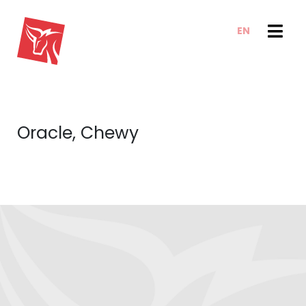
EN
USLUGE
VESTI I TRENDOVI
VESTI
E-CLIENT TRADER
Oracle, Chewy
BLOG
O NAMA
ANALIZE
O NAMA
BAZA ZNANJA
IZVEŠTAJI
KAKO POSLUJEMO
KONTAKT
NAŠ TIM
KARIJERA