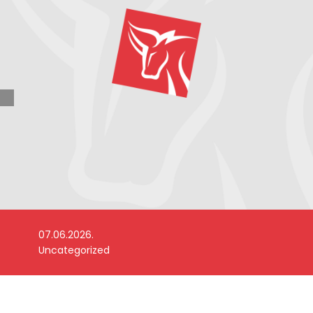
07.06.2026.
Uncategorized