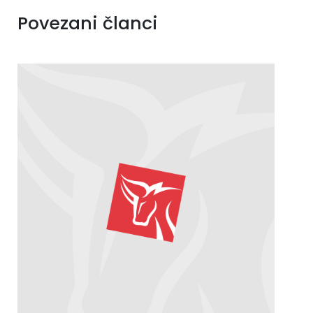
Povezani članci