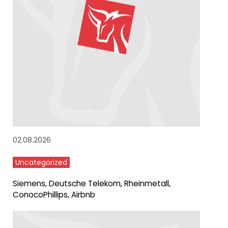
02.08.2026
Uncategorized
Siemens, Deutsche Telekom, Rheinmetall,
ConocoPhillips, Airbnb