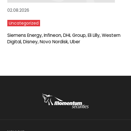
02.08.2026
Uncategorized
Siemens Energy, Infineon, DHL Group, Eli Lilly, Western
Digital, Disney, Novo Nordisk, Uber