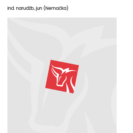
ind. narudžb, jun (Nemačka)