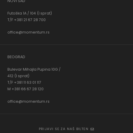
NOVI SAD
Futoška 1A / 104 (I sprat)
T/F +381 21 67 28 700
office@momentum.rs
BEOGRAD
Bulevar Mihajla Pupina 10G /
412 (I sprat)
T/F +381 11 63 01 117
M +381 66 67 28 120
office@momentum.rs
PRIJAVI SE ZA NAŠ BILTEN