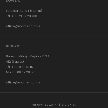
NOVI SAD
Futoška 1A / 104 (I sprat)
T/F +381 21 67 28 700
office@momentum.rs
BEOGRAD
Bulevar Mihajla Pupina 10G /
412 (I sprat)
T/F +381 11 63 01 117
M +381 66 67 28 120
office@momentum.rs
PRIJAVI SE ZA NAŠ BILTEN