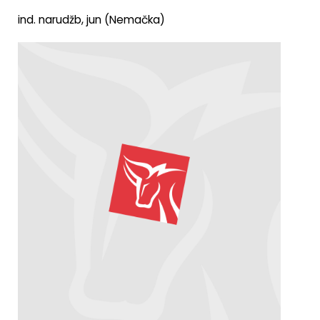
ind. narudžb, jun (Nemačka)