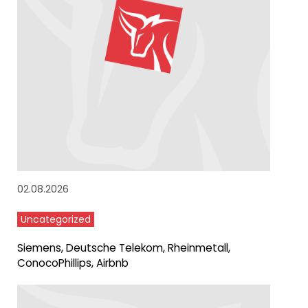
02.08.2026
Uncategorized
Siemens, Deutsche Telekom, Rheinmetall,
ConocoPhillips, Airbnb