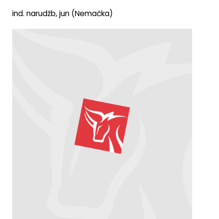
ind. narudžb, jun (Nemačka)