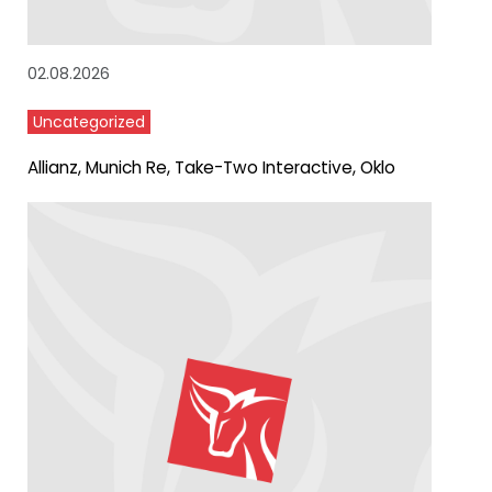
02.08.2026
Uncategorized
Allianz, Munich Re, Take-Two Interactive, Oklo