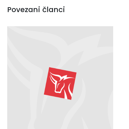
Povezani članci