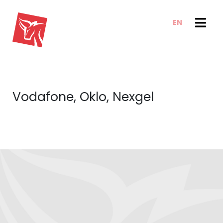
EN
USLUGE
VESTI I TRENDOVI
VESTI
E-CLIENT TRADER
Vodafone, Oklo, Nexgel
BLOG
O NAMA
ANALIZE
O NAMA
BAZA ZNANJA
IZVEŠTAJI
KAKO POSLUJEMO
KONTAKT
NAŠ TIM
KARIJERA