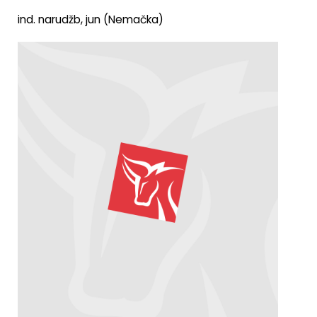
ind. narudžb, jun (Nemačka)