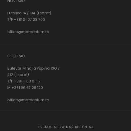
NOVI SAD
Futoška 1A / 104 (I sprat)
T/F +381 21 67 28 700
office@momentum.rs
BEOGRAD
Bulevar Mihajla Pupina 10G /
412 (I sprat)
T/F +381 11 63 01 117
M +381 66 67 28 120
office@momentum.rs
PRIJAVI SE ZA NAŠ BILTEN