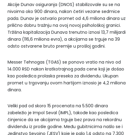
Akcije Dunav osiguranja (DNOS) stabilizovale su se na
nivoima oko 900 dinara, nakon četiri vezane sedmice
pada. Dunav je ostvario promet od 4,6 miliona dinara uz
prilično dobru tražnju na ovoj novoj psihološkoj granici.
Tržišna kapitalizacija Dunava trenutno iznosi 13,7 milijardi
dinara (116,6 miliona evra), a akcijama se trguje na 39
odsto ostvarene bruto premije u prošloj godini.
Messer Tehnogas (TGAS) se ponovo vratio na nivo od
14.000 RSD nakon kratkotrajnog pada cene koji je došao
kao posledica prolaska preseka za dividendu. Ukupan
promet u trgovanju ovom hartijom iznosio je 4,2 miliona
dinara.
Veliki pad od skoro 15 procenata na 5.500 dinara
zabeležio je Impol Seval (IMPL), takođe kao posledica
činjenice da se akcijama trguje bez prava na rekordnu
dividendu iz prošle godine. Među gubitnicima našlo se i
Jedinstvo Sevojno (JESV) koje je palo 1,4 odsto na 7.300