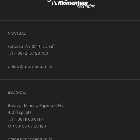
NOVI SAD
Futoška 1A / 104 (I sprat)
T/F +381 21 67 28 700
office@momentum.rs
BEOGRAD
Bulevar Mihajla Pupina 10G /
412 (I sprat)
T/F +381 11 63 01 117
M +381 66 67 28 120
office@momentum.rs