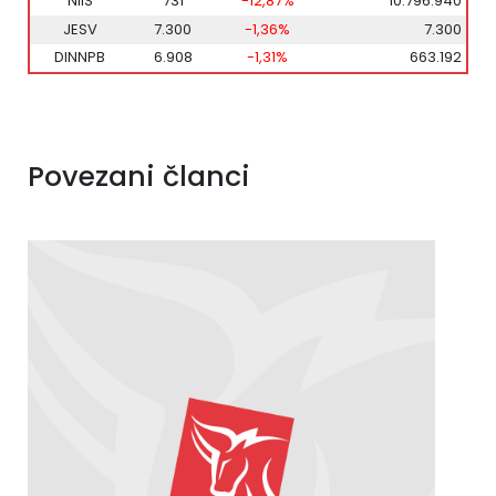
NIIS
731
-12,87%
10.796.940
JESV
7.300
-1,36%
7.300
DINNPB
6.908
-1,31%
663.192
Povezani članci