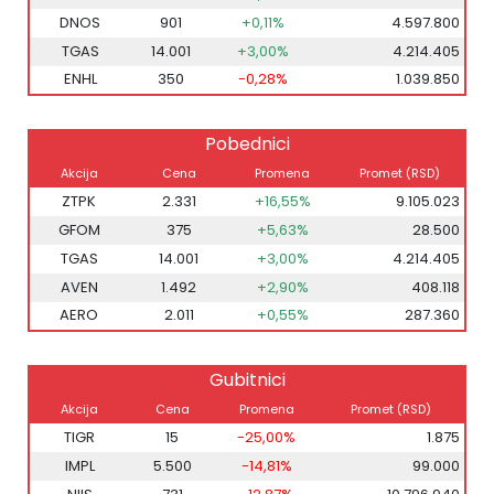
DNOS
901
+0,11%
4.597.800
TGAS
14.001
+3,00%
4.214.405
ENHL
350
-0,28%
1.039.850
Pobednici
Akcija
Cena
Promena
Promet (RSD)
ZTPK
2.331
+16,55%
9.105.023
GFOM
375
+5,63%
28.500
TGAS
14.001
+3,00%
4.214.405
AVEN
1.492
+2,90%
408.118
AERO
2.011
+0,55%
287.360
Gubitnici
Akcija
Cena
Promena
Promet (RSD)
TIGR
15
-25,00%
1.875
IMPL
5.500
-14,81%
99.000