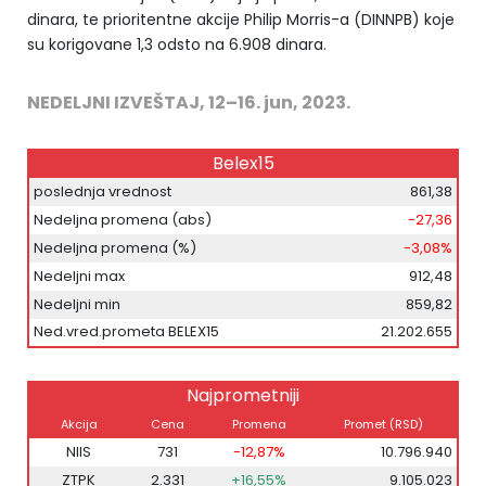
dinara, te prioritentne akcije Philip Morris-a (DINNPB) koje
su korigovane 1,3 odsto na 6.908 dinara.
NEDELJNI IZVEŠTAJ, 12–16. jun, 2023.
Belex15
poslednja vrednost
861,38
Nedeljna promena (abs)
-27,36
Nedeljna promena (%)
-3,08%
Nedeljni max
912,48
Nedeljni min
859,82
Ned.vred.prometa BELEX15
21.202.655
Najprometniji
Akcija
Cena
Promena
Promet (RSD)
NIIS
731
-12,87%
10.796.940
ZTPK
2.331
+16,55%
9.105.023