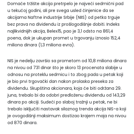
Domaće tržište akcija pretrpelo je najveći sedmični pad
u tekućoj godini, ali pre svega usled činjenice da se
akcijama Naftne industrije Srbije (NIIS) od petka trguje
bez prava na dividendu iz prošlogodišnje dobiti. Indeks
najlikvidnijih akcija, Belex15, pao je 3,1 odsto na 861,4
poena, dok je ukupan promet u trgovanju iznosio 152,4
miliona dinara (1,3 miliona evra).
NIS je nedelju završio sa prometom od 10,8 miliona dinara
na nivou od 731 dinar što je skoro 13 procenata slabije u
odnosu na proteklu sedmicu i to zbog pada u petak koji
je bio prvi trgovački dan nakon prolaska preseka za
dividendu. Skupština akcionara, koja će biti održana 29.
juna, trebalo bi da odobri predloženu dividendu od 143,29
dinara po akciji. Sudeći po slaboj tražnji u petak, ne bi
trebalo isključiti nastavak silaznog trenda akcija NIS-a koji
je ovogodišnji maksimum dostizao krajem maja na nivou
od 870 dinara.