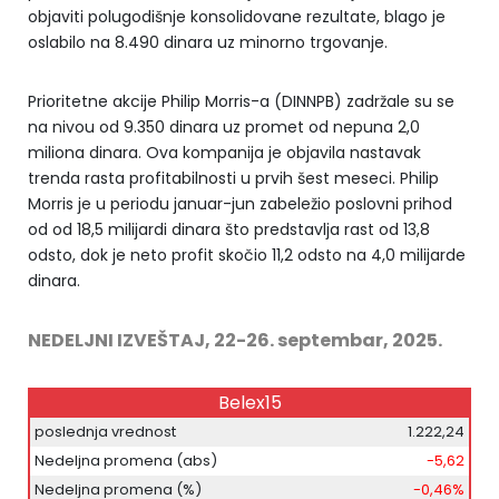
objaviti polugodišnje konsolidovane rezultate, blago je
oslabilo na 8.490 dinara uz minorno trgovanje.
Prioritetne akcije Philip Morris-a (DINNPB) zadržale su se
na nivou od 9.350 dinara uz promet od nepuna 2,0
miliona dinara. Ova kompanija je objavila nastavak
trenda rasta profitabilnosti u prvih šest meseci. Philip
Morris je u periodu januar-jun zabeležio poslovni prihod
od od 18,5 milijardi dinara što predstavlja rast od 13,8
odsto, dok je neto profit skočio 11,2 odsto na 4,0 milijarde
dinara.
NEDELJNI IZVEŠTAJ, 22-26. septembar, 2025.
Belex15
poslednja vrednost
1.222,24
Nedeljna promena (abs)
-5,62
Nedeljna promena (%)
-0,46%