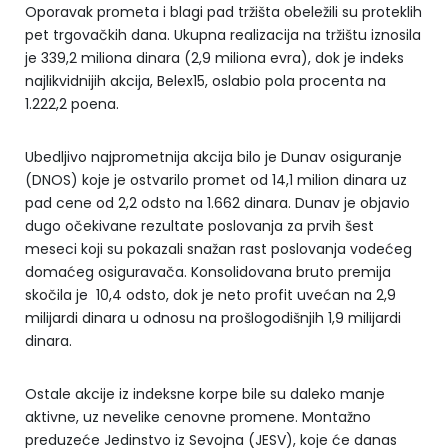
Oporavak prometa i blagi pad tržišta obeležili su proteklih
pet trgovačkih dana. Ukupna realizacija na tržištu iznosila
je 339,2 miliona dinara (2,9 miliona evra), dok je indeks
najlikvidnijih akcija, Belex15, oslabio pola procenta na
1.222,2 poena.
Ubedljivo najprometnija akcija bilo je Dunav osiguranje
(DNOS) koje je ostvarilo promet od 14,1 milion dinara uz
pad cene od 2,2 odsto na 1.662 dinara. Dunav je objavio
dugo očekivane rezultate poslovanja za prvih šest
meseci koji su pokazali snažan rast poslovanja vodećeg
domaćeg osiguravača. Konsolidovana bruto premija
skočila je 10,4 odsto, dok je neto profit uvećan na 2,9
milijardi dinara u odnosu na prošlogodišnjih 1,9 milijardi
dinara.
Ostale akcije iz indeksne korpe bile su daleko manje
aktivne, uz nevelike cenovne promene. Montažno
preduzeće Jedinstvo iz Sevojna (JESV), koje će danas