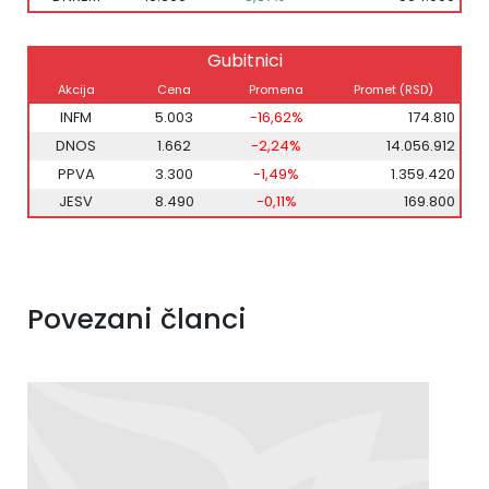
Gubitnici
Akcija
Cena
Promena
Promet (RSD)
INFM
5.003
-16,62%
174.810
DNOS
1.662
-2,24%
14.056.912
PPVA
3.300
-1,49%
1.359.420
JESV
8.490
-0,11%
169.800
Povezani članci