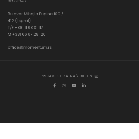
BEOGRAD
Bulevar Mihajla Pupina 10G /
412 (I sprat)
T/F +381 11 63 01 117
M +381 66 67 28 120
office@momentum.rs
PRIJAVI SE ZA NAŠ BILTEN