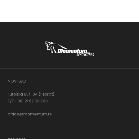
NOVI SAD
Futoška 1A / 104 (I sprat)
T/F +381 21 67 28 700
office@momentum.rs