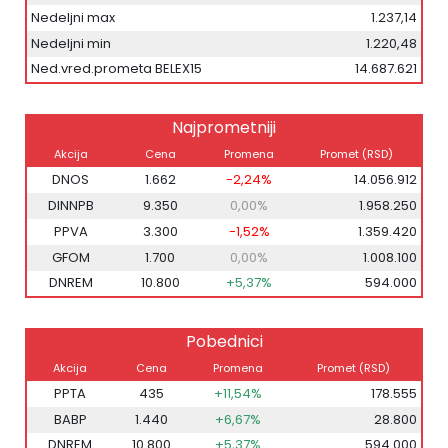
Nedeljni max
1.237,14
Nedeljni min
1.220,48
Ned.vred.prometa BELEX15
14.687.621
Najprometniji
Akcija
Cena
Promena
Promet (RSD)
DNOS
1.662
-2,24%
14.056.912
DINNPB
9.350
0,00%
1.958.250
PPVA
3.300
-1,52%
1.359.420
GFOM
1.700
0,00%
1.008.100
DNREM
10.800
+5,37%
594.000
Pobednici
Akcija
Cena
Promena
Promet (RSD)
PPTA
435
+11,54%
178.555
BABP
1.440
+6,67%
28.800
DNREM
10.800
+5,37%
594.000