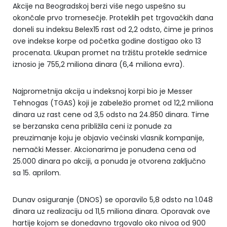
Akcije na Beogradskoj berzi više nego uspešno su
okončale prvo tromesečje. Proteklih pet trgovačkih dana
doneli su indeksu Belex15 rast od 2,2 odsto, čime je prinos
ove indekse korpe od početka godine dostigao oko 13
procenata. Ukupan promet na tržištu protekle sedmice
iznosio je 755,2 miliona dinara (6,4 miliona evra).
Najprometnija akcija u indeksnoj korpi bio je Messer
Tehnogas (TGAS) koji je zabeležio promet od 12,2 miliona
dinara uz rast cene od 3,5 odsto na 24.850 dinara. Time
se berzanska cena približila ceni iz ponude za
preuzimanje koju je objavio većinski vlasnik kompanije,
nemački Messer. Akcionarima je ponuđena cena od
25.000 dinara po akciji, a ponuda je otvorena zaključno
sa 15. aprilom.
Dunav osiguranje (DNOS) se oporavilo 5,8 odsto na 1.048
dinara uz realizaciju od 11,5 miliona dinara. Oporavak ove
hartije kojom se donedavno trgovalo oko nivoa od 900