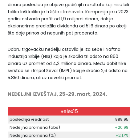
dinara posledica je objave godišnjih rezultata koji nisu bili
toliko loši koliko je tržište strahovalo. Kompanija je u 2023.
godini ostvarila profit od 1,9 milijardi dinara, dok je
akcionarima predložila dividendu od 51,6 dinara po akciji
što daje prinos od nepunih pet procenata.
Dobru trgovačku nedelju ostavila je iza sebe i Naftna
industrija Srbije (NIIS) koja je skočila tri odsto na 860
dinara uz promet od 4,2 miliona dinara. Među dobitnike
svrstao se i Impol Seval (IMPL) koij je skočio 2,6 odsto na
5.850 dinara, ali uz neveliki promet.
NEDELJNI IZVEŠTAJ, 25-29. mart, 2024.
Belex15
poslednja vrednost
989,95
Nedeljna promena (abs)
+20,98
Nedeljna promena (%)
+2,17%