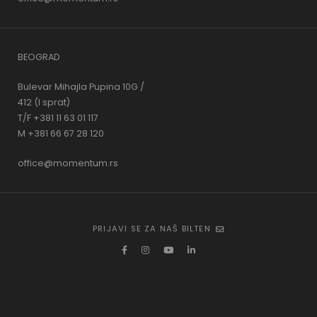
BEOGRAD
Bulevar Mihajla Pupina 10G /
412 (I sprat)
T/F +381 11 63 01 117
M +381 66 67 28 120
office@momentum.rs
PRIJAVI SE ZA NAŠ BILTEN