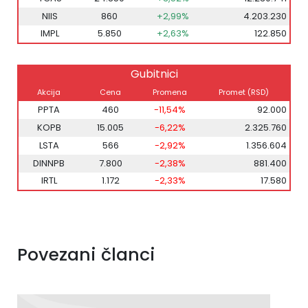
NIIS
860
+2,99%
4.203.230
IMPL
5.850
+2,63%
122.850
Gubitnici
Akcija
Cena
Promena
Promet (RSD)
PPTA
460
-11,54%
92.000
KOPB
15.005
-6,22%
2.325.760
LSTA
566
-2,92%
1.356.604
DINNPB
7.800
-2,38%
881.400
IRTL
1.172
-2,33%
17.580
Povezani članci