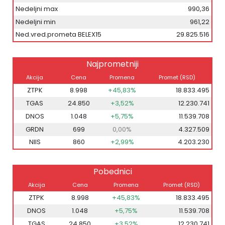
Nedeljni max
990,36
Nedeljni min
961,22
Ned.vred.prometa BELEX15
29.825.516
Najprometniji
Akcija
Cena
Promena
Promet (RSD)
ZTPK
8.998
+45,83%
18.833.495
TGAS
24.850
+3,52%
12.230.741
DNOS
1.048
+5,75%
11.539.708
GRDN
699
0,00%
4.327.509
NIIS
860
+2,99%
4.203.230
Pobednici
Akcija
Cena
Promena
Promet (RSD)
ZTPK
8.998
+45,83%
18.833.495
DNOS
1.048
+5,75%
11.539.708
TGAS
24.850
+3,52%
12.230.741