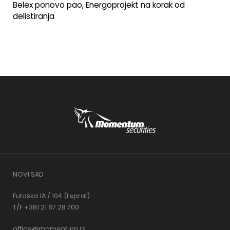
Belex ponovo pao, Energoprojekt na korak od
delistiranja
NOVI SAD
Futoška 1A / 104 (I sprat)
T/F +381 21 67 28 700
office@momentum.rs