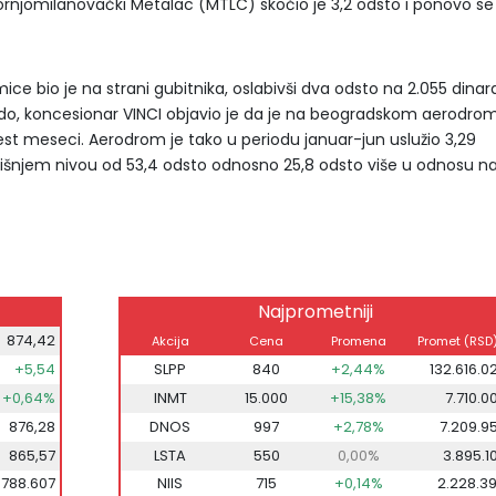
ornjomilanovački Metalac (MTLC) skočio je 3,2 odsto i ponovo se
ce bio je na strani gubitnika, oslabivši dva odsto na 2.055 dinar
do, koncesionar VINCI objavio je da je na beogradskom aerodro
est meseci. Aerodrom je tako u periodu januar-jun uslužio 3,29
odišnjem nivou od 53,4 odsto odnosno 25,8 odsto više u odnosu n
Najprometniji
874,42
Akcija
Cena
Promena
Promet (RSD
+5,54
SLPP
840
+2,44%
132.616.0
+0,64%
INMT
15.000
+15,38%
7.710.0
876,28
DNOS
997
+2,78%
7.209.9
865,57
LSTA
550
0,00%
3.895.1
.788.607
NIIS
715
+0,14%
2.228.3