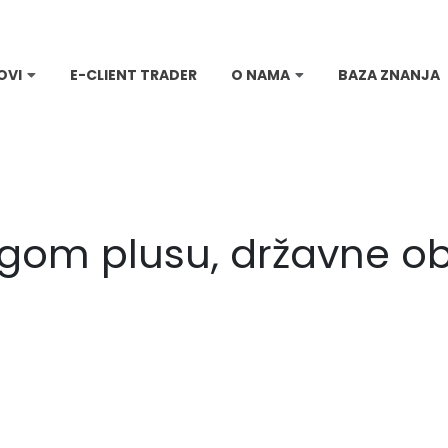
OVI
E-CLIENT TRADER
O NAMA
BAZA ZNANJA
agom plusu, državne o