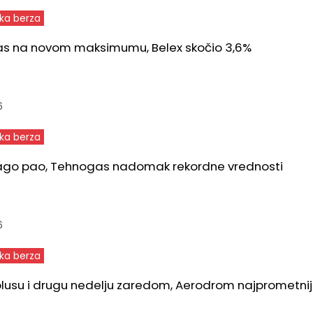
ka berza
s na novom maksimumu, Belex skočio 3,6%
6
ka berza
lago pao, Tehnogas nadomak rekordne vrednosti
6
ka berza
plusu i drugu nedelju zaredom, Aerodrom najprometnij