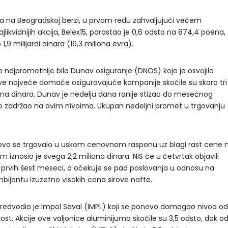
 na Beogradskoj berzi, u prvom redu zahvaljujući većem
ikvidnijih akcija, Belex15, porastao je 0,6 odsto na 874,4 poena,
9 milijardi dinara (16,3 miliona evra).
 najprometnije bilo Dunav osiguranje (DNOS) koje je osvojilo
 ove najveće domaće osiguravajuće kompanije skočile su skoro tri
ona dinara. Dunav je nedelju dana ranije stizao do mesečnog
go zadržao na ovim nivoima. Ukupan nedeljni promet u trgovanju
ponovo se trgovalo u uskom cenovnom rasponu uz blagi rast cene 
iznosio je svega 2,2 miliona dinara. NIS će u četvrtak objavili
 prvih šest meseci, a očekuje se pad poslovanja u odnosu na
bijentu izuzetno visokih cena sirove nafte.
redvodio je Impol Seval (IMPL) koji se ponovo domogao nivoa od
ost. Akcije ove valjonice aluminijuma skočile su 3,5 odsto, dok o