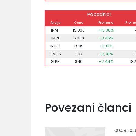
Pobednici
Akcija
Cena
Promena
Prome
INMT
15.000
+15,38%
IMPL
6.000
+3,45%
MTLC
1.599
+3,16%
DNOS
997
+2,78%
7
SLPP
840
+2,44%
132
Povezani članci
09.08.202