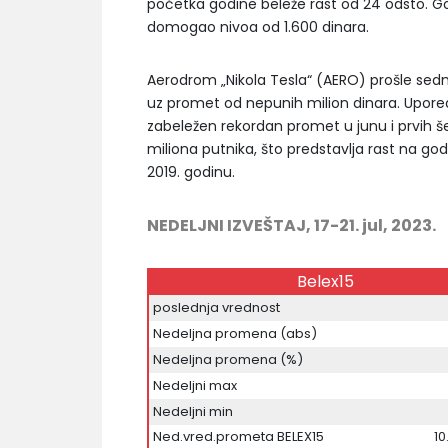
početka godine beleže rast od 24 odsto. G
domogao nivoa od 1.600 dinara.
Aerodrom „Nikola Tesla“ (AERO) prošle sedmi
uz promet od nepunih milion dinara. Upore
zabeležen rekordan promet u junu i prvih š
miliona putnika, što predstavlja rast na g
2019. godinu.
NEDELJNI IZVEŠTAJ, 17-21. jul, 2023.
Belex15
poslednja vrednost
Nedeljna promena (abs)
Nedeljna promena (%)
Nedeljni max
Nedeljni min
Ned.vred.prometa BELEX15
10