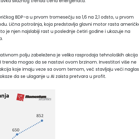
tavka silaznog trenda cena energenata.
meričkog BDP-a u prvom tromesečju sa 1,6 na 2,1 odsto, u prvom
odu. Lična potrošnja, koja predstavlja glavni motor rasta američk
to je njen najslabiji rast u poslednje četiri godine i ukazuje na
a.
ativnom polju zabeležena je velika rasprodaja tehnoloških akcija
I trenda mogao da se nastavi ovom brzinom. Investitori više ne
akcija koje imaju veze sa ovom temom, već stavljaju veći nagla
kaze da se ulaganje u AI zaista pretvara u profit.