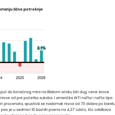
 stanju lične potrošnje
 put do konačnog mira na Bliskom istoku biti dug, cene sirove
a nivoe od pre početka sukoba. I američka WTI nafta i nafta tipa
et procenata, spustivši se nadomak nivoa od 70 dolara po barelu
pao je u sedmici 10 baznih poena na 4,37 odsto, što odslikava