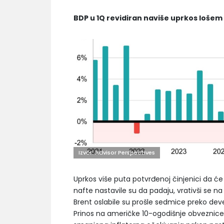
BDP u 1Q revidiran naviše uprkos lošem
Izvor: Advisor Perspectives
Uprkos više puta potvrđenoj činjenici da će
nafte nastavile su da padaju, vrativši se n
Brent oslabile su prošle sedmice preko dev
Prinos na američke 10-ogodišnje obveznice 