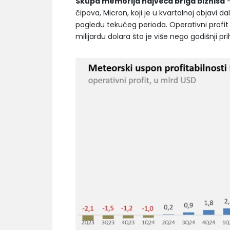
Skupa memorija najveća briga biznisa
–
čipova, Micron, koji je u kvartalnoj objavi 
pogledu tekućeg perioda. Operativni profi
milijardu dolara što je više nego godišnji pr