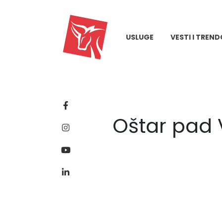
USLUGE
VESTI I TREND
Oštar pad V