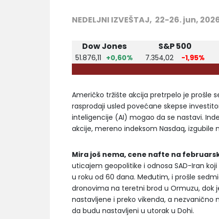
NEDELJNI IZVEŠTAJ, 22-26. jun, 202
Dow Jones
S&P 500
51.876,11
+0,60%
7.354,02
-1,95%
Američko tržište akcija pretrpelo je prošle
rasprodaji usled povećane skepse investito
inteligencije (AI) mogao da se nastavi. Ind
akcije, mereno indeksom Nasdaq, izgubile 
Mira još nema, cene nafte na februar
uticajem geopolitike i odnosa SAD-Iran koj
u roku od 60 dana. Međutim, i prošle sedmi
dronovima na teretni brod u Ormuzu, dok 
nastavljene i preko vikenda, a nezvanično 
da budu nastavljeni u utorak u Dohi.