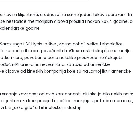
sa novim klijentima, u odnosu na samo jedan takav sporazum tri
se nestašice memorijskih čipova proširiti i nakon 2027. godine, 
 kalendarske godine.
Samsunga i SK Hynix-a žive „zlatno doba“, velike tehnološke
da su pod pritiskom povećanih troškova usled skuplje memorije.
o retku meru, povećanje cena nekoliko proizvoda ne čekajući
vođač i-Phone-a je, nezvanično, zatražio od američke
 čipove od kineskih kompanija koje su na „crnoj listi“ američke
smanje zavisnost od ovih komponenti, ali iako je bilo nekih naja
 algoritam za kompresiju koji oštro smanjuje upotrebu memorije
biti „usko grlo“ u tehnološkoj industriji.