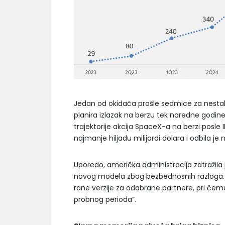
Jedan od okidača prošle sedmice za nestabi
planira izlazak na berzu tek naredne godine
trajektorije akcija SpaceX-a na berzi posl
najmanje hiljadu milijardi dolara i odbila j
Uporedo, američka administracija zatražila 
novog modela zbog bezbednosnih razloga. Ko
rane verzije za odabrane partnere, pri čemu
probnog perioda”.