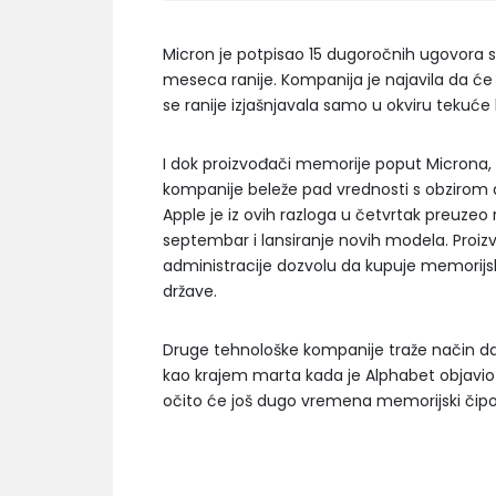
Micron je potpisao 15 dugoročnih ugovora 
meseca ranije. Kompanija je najavila da će 
se ranije izjašnjavala samo u okviru tekuće
I dok proizvođači memorije poput Microna, 
kompanije beleže pad vrednosti s obzirom 
Apple je iz ovih razloga u četvrtak preuze
septembar i lansiranje novih modela. Proiz
administracije dozvolu da kupuje memorijske
države.
Druge tehnološke kompanije traže način da 
kao krajem marta kada je Alphabet objavio
očito će još dugo vremena memorijski čipovi 