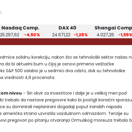
6.
Nasdaq Comp.
DAX 40
Shangai Comp
25.297,62
-4,60%
24.671,22
-1,26%
4.027,26
-1,55
 sedmice solidnu korekciju, nakon što se tehnološki sektor našao 
ra da bi aktuelni bum u čijoj je osnovi primena veštačke
eks S&P 500 oslabio je u sedmici dva odsto, dok su tehnološke
na vrednosti 4,6 procenata.
skom nivou
– Širi okvir za investitore i dalje je u velikoj meri pod
i bi trebalo da nastave pregovore kako bi postigli konačni spora
ce su dominirali neplanirani događaji poput iranskih napada
je američka strana uzvratila vazdušnom odmazdom. Tenzije su
novi pregovori po pitanju otvaranja Ormuškog moreuza trebalo b