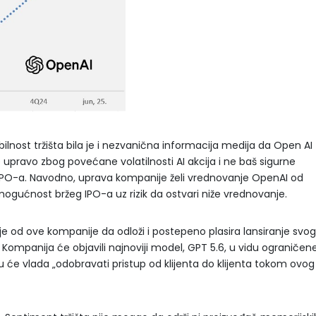
lnost tržišta bila je i nezvanična informacija medija da Open AI
 upravo zbog povećane volatilnosti AI akcija i ne baš sigurne
e IPO-a. Navodno, uprava kompanije želi vrednovanje OpenAI od
e mogućnost bržeg IPO-a uz rizik da ostvari niže vrednovanje.
je od ove kompanije da odloži i postepeno plasira lansiranje svog
mpanija će objavili najnoviji model, GPT 5.6, u vidu ograničen
 će vlada „odobravati pristup od klijenta do klijenta tokom ovog