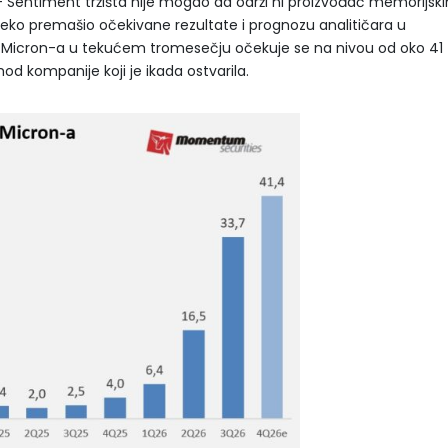
 Sentiment tržišta nije mogao da održi ni proizvođač memorijski
daleko premašio očekivane rezultate i prognozu analitičara u
t Micron-a u tekućem tromesečju očekuje se na nivou od oko 41
ihod kompanije koji je ikada ostvarila.