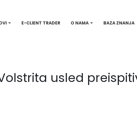
OVI
E-CLIENT TRADER
O NAMA
BAZA ZNANJA
olstrita usled preispit