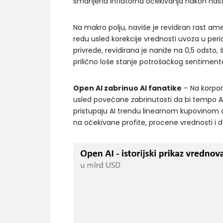
smanjena inflatorna očekivanja nakon nas
Na makro polju, naviše je revidiran rast a
redu usled korekcije vrednosti uvoza u peri
privrede, revidirana je naniže na 0,5 odsto, š
prilično loše stanje potrošačkog sentiment
Open AI zabrinuo AI fanatike
– Na korpor
usled povećane zabrinutosti da bi tempo A
pristupaju AI trendu linearnom kupovinom 
na očekivane profite, procene vrednosti i do