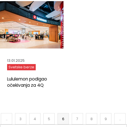
13.01.2025
Svetske berze
Lululemon podigao
očekivanja za 4Q
…
3
4
5
6
7
8
9
…