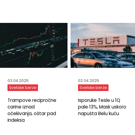
03.04.2025
02.04.2025
Svetske berze
Svetske berze
Trampove recipročne
Isporuke Tesle u 1Q
carine iznad
pale 13%, Mask uskoro
očekivanja, oštar pad
napušta Belu kuću
indeksa