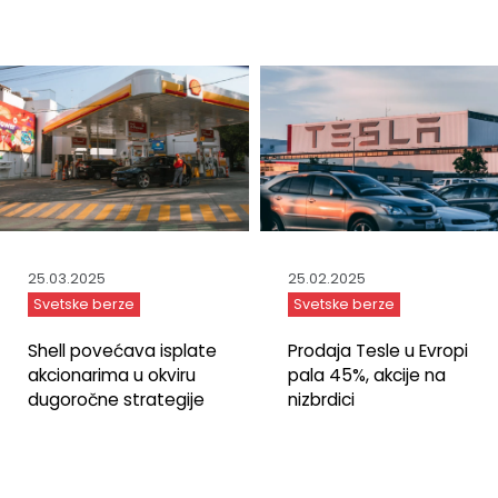
25.03.2025
25.02.2025
Svetske berze
Svetske berze
Shell povećava isplate
Prodaja Tesle u Evropi
akcionarima u okviru
pala 45%, akcije na
dugoročne strategije
nizbrdici