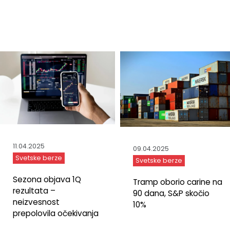
11.04.2025
09.04.2025
Svetske berze
Svetske berze
Sezona objava 1Q
Tramp oborio carine na
rezultata –
90 dana, S&P skočio
neizvesnost
10%
prepolovila očekivanja