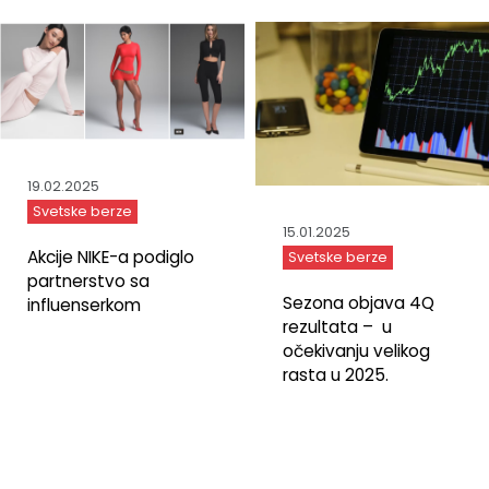
19.02.2025
Svetske berze
15.01.2025
Akcije NIKE-a podiglo
Svetske berze
partnerstvo sa
Sezona objava 4Q
influenserkom
rezultata – u
očekivanju velikog
rasta u 2025.