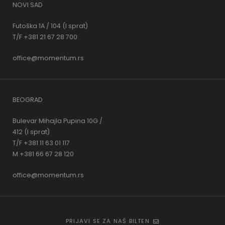
NOVI SAD
Futoška 1A / 104 (I sprat)
T/F +381 21 67 28 700
office@momentum.rs
BEOGRAD
Bulevar Mihajla Pupina 10G /
412 (I sprat)
T/F +381 11 63 01 117
M +381 66 67 28 120
office@momentum.rs
PRIJAVI SE ZA NAŠ BILTEN