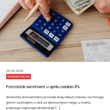
26.04.2025
Svetske berze
Potrošački sentiment u aprilu oslabio 8%
Američka domaćinstva privode kraju tekući mesec sa mnogo
gorim osećajem u vezi sa ekonomijom nego u martu,
pokazuje najnovije istraživanje […]