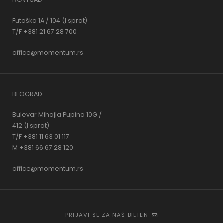
Futoška 1A / 104 (I sprat)
T/F +381 21 67 28 700
office@momentum.rs
BEOGRAD
Bulevar Mihajla Pupina 10G /
412 (I sprat)
T/F +381 11 63 01 117
M +381 66 67 28 120
office@momentum.rs
PRIJAVI SE ZA NAŠ BILTEN