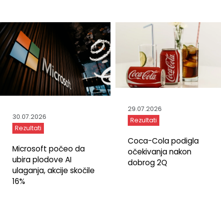
29.07.2026
30.07.2026
Rezultati
Rezultati
Coca-Cola podigla
Microsoft počeo da
očekivanja nakon
ubira plodove AI
dobrog 2Q
ulaganja, akcije skočile
16%