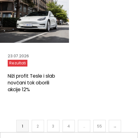
23.07.2026
Rezultati
Niži profit Tesle i slab
novčani tok oborili
akcije 12%
1
2
3
4
…
55
→