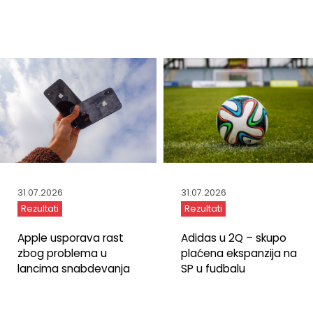
31.07.2026
31.07.2026
Rezultati
Rezultati
Adidas u 2Q – skupo
Apple usporava rast
plaćena ekspanzija na
zbog problema u
SP u fudbalu
lancima snabdevanja