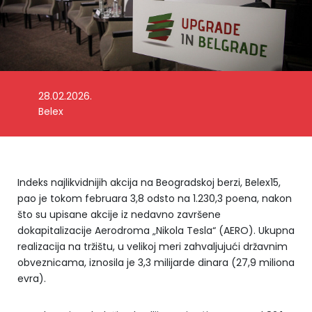
28.02.2026.
Foto: Belex
Belex
Indeks najlikvidnijih akcija na Beogradskoj berzi, Belex15,
pao je tokom februara 3,8 odsto na 1.230,3 poena, nakon
što su upisane akcije iz nedavno završene
dokapitalizacije Aerodroma „Nikola Tesla“ (AERO). Ukupna
realizacija na tržištu, u velikoj meri zahvaljujući državnim
obveznicama, iznosila je 3,3 milijarde dinara (27,9 miliona
evra).