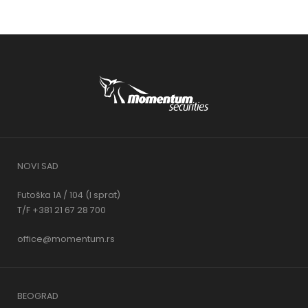
NOVI SAD
Futoška 1A / 104 (I sprat)
T/F +381 21 67 28 700
office@momentum.rs
BEOGRAD