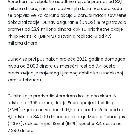
Aerodrom je zabeležio ubedljivo najveći promet od 82,1
miliona dinara, mahom poslednjih dana februara kada
se pojavila velika količina akcija u ponudi nakon završene
dokapitalizacije. Dunav osiguranje (DNOS) je registrovalo
promet od 23,9 miliona dinara, dok su prioritetne akcije
Philip Morris-a (DINNPB) ostvarile realizaciju od 4,9
miliona dinara.
Dunav se prvi put nakon proleća 2022. godine domogao
nivoa od 2.000 dinara uz mesečni rast od 7,4 odsto i
predstavljao je najvećeg i jedinog dobitnika u indeksnoj
korpi u februaru.
Gubitnike je predvodio Aerodrom koji je pao skoro 15
odsto na 1.999 dinara, dok je Energoprojekt holding
(ENHL) izgubio na vrednosti 13,5 procenata. Veliki pad od
8,1 odsto na 34.000 dinara pretrpeo je Messer Tehnogas
(TGAS), dok se Impol Seval (IMPL) spustio 3,4 odsto na
7.290 dinara.