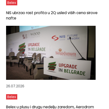
Belex
NIS ubrzao rast profita u 2Q usled viših cena sirove
nafte
26.07.2026
Belex
Belex u plusu i drugu nedelju zaredom, Aerodrom