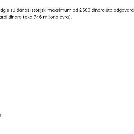
gle su danas istorijski maksimum od 2.500 dinara što odgovara
ijardi dinara (oko 746 miliona evra).
6