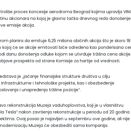
ntroliše proces koncesije aerodroma Beograd kojima upravlja VINC
inu akcionara na kojoj je glavna tačka dnevnog reda donošenje
e emisije akcija.
m planira da emituje 6,25 miliona običnih akcija što je skoro 18
o kojoj će se akcije emitovati biće određena kao ponderisana c
hodi danu donošenja odluke kojom se utvrđuje tržišna cena akcije
 objave prospekta od strane Komisije za hartije od vrednosti.
redstava je „jačanje finansijske strukture društva u cilju
u infrastrukturne i tehnološke projekte, kao i obezbeđenje
lovanja i unapređenja tržišne pozicije“.
avo rekonstrukcija Muzeja vaduhoplovstva, koji je u vlasništvu
la Tesla“ nakon završenja rekonstrukcije u periodu od 20 godina
ktima. Ovaj posao je najavljen u septembru ove godine, ali nije 
 modernizaciju Muzeja će obezbediti sama kompanija.