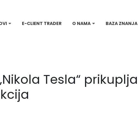
OVI
E-CLIENT TRADER
O NAMA
BAZA ZNANJA
Nikola Tesla“ prikuplj
kcija