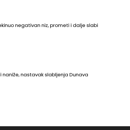
ekinuo negativan niz, prometi i dalje slabi
izi naniže, nastavak slabljenja Dunava