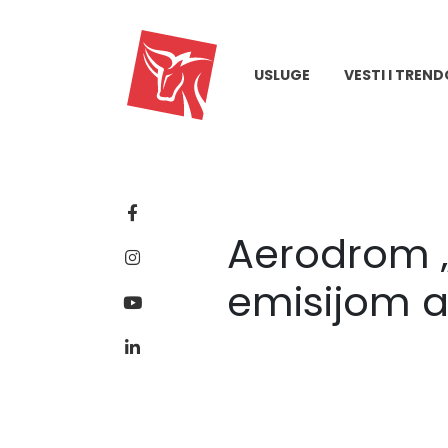
USLUGE
VESTI I TREND
Aerodrom „
emisijom a