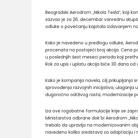
Beogradski Aerodrom „Nikola Tesla“, koji ko
sazvao je za 26. decembar vanrednu skupšt
odluke o povećanju kapitala izdavanjem nov
Kako je navedeno u predlogu odluke, Aerodro
procenata na postojeći broj akcija. Cena p
u poslednjih šest meseci perioda koji pret
Rok za upis i uplatu akcija biće 30 dana od
Kako je kompanija navela, cilj prikupljanja s
sprovođenja razvojnih inicijativa, ulaganja 
dugoročno održivog rasta, modernizacije pos
Iza ove rogobatne formulacije krije se zapr
Ministarstva odbrane dok bi Aerodrom „Niko
trebalo da upravlja na modernizovanim obje
navedeno koliko sredstava za adaptaciju i