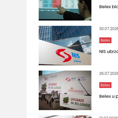
Belex b
30.07.202
Belex
NIS ubrz
26.07.202
Belex
Belex u 