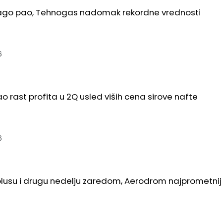
lago pao, Tehnogas nadomak rekordne vrednosti
6
ao rast profita u 2Q usled viših cena sirove nafte
6
plusu i drugu nedelju zaredom, Aerodrom najprometnij