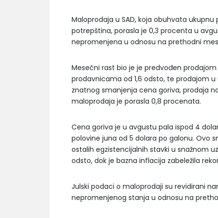
Maloprodaja u SAD, koja obuhvata ukupnu p
potrepština, porasla je 0,3 procenta u avgu
nepromenjena u odnosu na prethodni mes
Mesečni rast bio je je predvođen prodajom
prodavnicama od 1,6 odsto, te prodajom u u
znatnog smanjenja cena goriva, prodaja n
maloprodaja je porasla 0,8 procenata.
Cena goriva je u avgustu pala ispod 4 dolar
polovine juna od 5 dolara po galonu. Ovo 
ostalih egzistencijalnih stavki u snažnom uz
odsto, dok je bazna inflacija zabeležila reko
Julski podaci o maloprodaji su revidirani n
nepromenjenog stanja u odnosu na preth