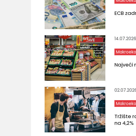
Makroeko
ECB zad
14.07.202
Makroeko
Najveći 
02.07.202
Makroeko
Tržište 
na 4,2%