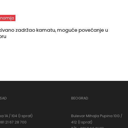
nomija
kivano zadržao kamatu, moguće povećanje u
bru
 SAD
BEOGRAD
a 1A / 104 (I sprat)
Bulevar Mihajla Pupina 10G /
381 21 67 28 700
412 (I sprat)