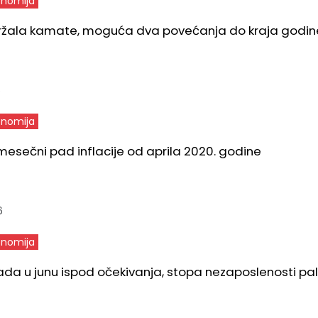
nomija
ržala kamate, moguća dva povećanja do kraja godin
6
nomija
mesečni pad inflacije od aprila 2020. godine
6
nomija
rada u junu ispod očekivanja, stopa nezaposlenosti pa