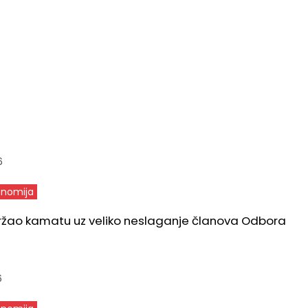
6
nomija
ržao kamatu uz veliko neslaganje članova Odbora
6