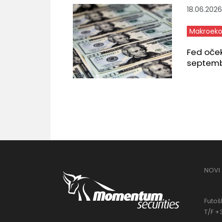
18.06.2026
Makroeko
Fed oče
septem
NOVI
Futošk
T/F +