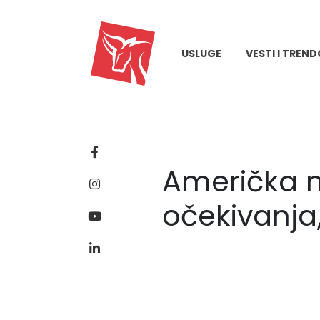
USLUGE
VESTI I TREND
Američka m
očekivanja,