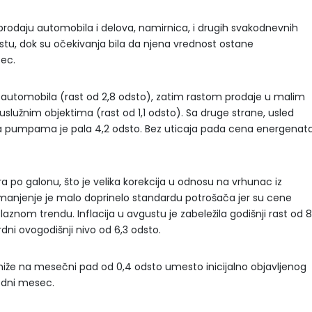
rodaju automobila i delova, namirnica, i drugih svakodnevnih
stu, dok su očekivanja bila da njena vrednost ostane
ec.
 automobila (rast od 2,8 odsto), zatim rastom prodaje u malim
služnim objektima (rast od 1,1 odsto). Sa druge strane, usled
a pumpama je pala 4,2 odsto. Bez uticaja pada cena energenata
a po galonu, što je velika korekcija u odnosu na vrhunac iz
smanjenje je malo doprinelo standardu potrošača jer su cene
laznom trendu. Inflacija u avgustu je zabeležila godišnji rast od 8
rdni ovogodišnji nivo od 6,3 odsto.
aniže na mesečni pad od 0,4 odsto umesto inicijalno objavljenog
odni mesec.