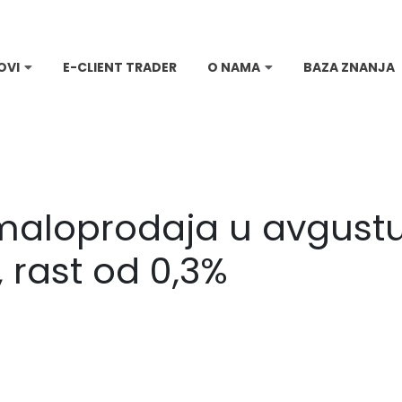
OVI
E-CLIENT TRADER
O NAMA
BAZA ZNANJA
aloprodaja u avgustu
 rast od 0,3%