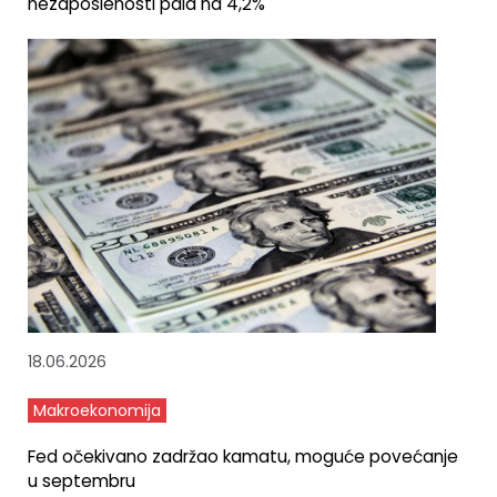
nezaposlenosti pala na 4,2%
18.06.2026
Makroekonomija
Fed očekivano zadržao kamatu, moguće povećanje
u septembru