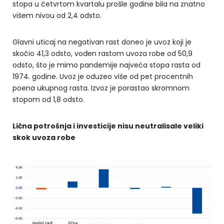
stopa u četvrtom kvartalu prošle godine bila na znatno
višem nivou od 2,4 odsto.
Glavni uticaj na negativan rast doneo je uvoz koji je
skočio 41,3 odsto, vođen rastom uvoza robe od 50,9
odsto, što je mimo pandemije najveća stopa rasta od
1974. godine. Uvoz je oduzeo više od pet procentnih
poena ukupnog rasta. Izvoz je porastao skromnom
stopom od 1,8 odsto.
Lična potrošnja i investicije nisu neutralisale veliki
skok uvoza robe