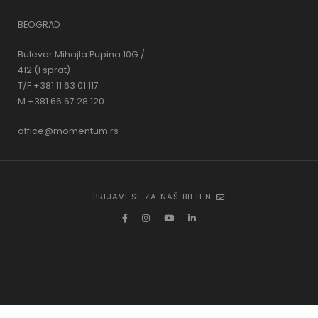
BEOGRAD
Bulevar Mihajla Pupina 10G /
412 (I sprat)
T/F +381 11 63 01 117
M +381 66 67 28 120
office@momentum.rs
PRIJAVI SE ZA NAŠ BILTEN