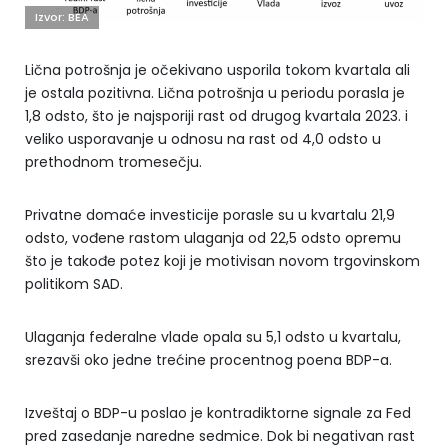
Izvor: BEA
Lična potrošnja je očekivano usporila tokom kvartala ali
je ostala pozitivna. Lična potrošnja u periodu porasla je
1,8 odsto, što je najsporiji rast od drugog kvartala 2023. i
veliko usporavanje u odnosu na rast od 4,0 odsto u
prethodnom tromesečju.
Privatne domaće investicije porasle su u kvartalu 21,9
odsto, vođene rastom ulaganja od 22,5 odsto opremu
što je takođe potez koji je motivisan novom trgovinskom
politikom SAD.
Ulaganja federalne vlade opala su 5,1 odsto u kvartalu,
srezavši oko jedne trećine procentnog poena BDP-a.
Izveštaj o BDP-u poslao je kontradiktorne signale za Fed
pred zasedanje naredne sedmice. Dok bi negativan rast