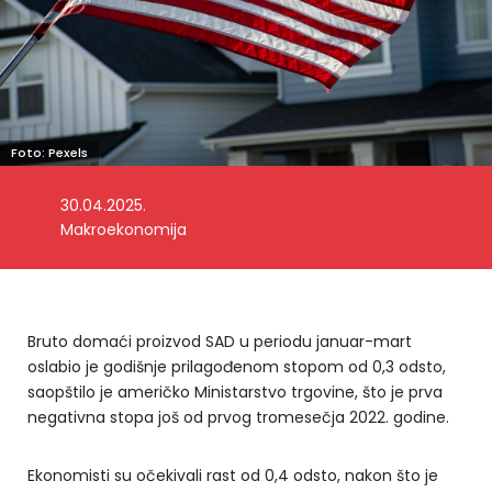
Foto: Pexels
30.04.2025.
Makroekonomija
Bruto domaći proizvod SAD u periodu januar-mart
oslabio je godišnje prilagođenom stopom od 0,3 odsto,
saopštilo je američko Ministarstvo trgovine, što je prva
negativna stopa još od prvog tromesečja 2022. godine.
Ekonomisti su očekivali rast od 0,4 odsto, nakon što je