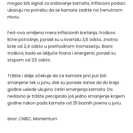
mogao biti signal za snižavanje kamata, inflacioni podaci
ukazuju na potrebu da se kamate zadrže na trenutnom
nivou.
Fed-ova omiljena mera inflacionih kretanja, troškovi
lične potrošnje, porasli su u kvartalu 3,6 odsto, znatno
brže od 2,4 odsto u prethodnom tromesečju. Bazni
troškovi, kada se isključe hrana i energenti, porasli su
stopom od 3,5 odsto.
Tržište i dalje očekuje da će kamate prvi put biti
smanjene tek u junu, dok su porasle šanse da do kraja
godine uslede ukupno četiri smanjenja kamata. Do
nedavno je tržište percipiralo još jedno smanjenje krajem
godine nakon pada kamate od 25 baznih poena u junu.
Izvor: CNBC, Momentum