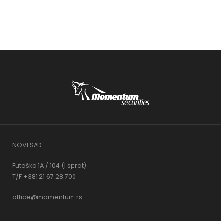
NOVI SAD
Futoška 1A / 104 (I sprat)
T/F +381 21 67 28 700
office@momentum.rs