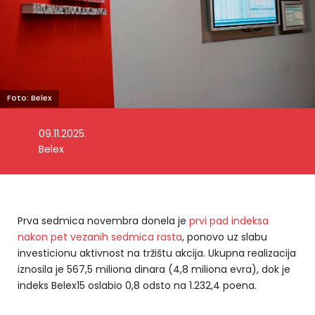
Foto: Belex
09.11.2025.
Belex
Prva sedmica novembra donela je
prvi pad indeksa
nakon pet vezanih sedmica rasta
, ponovo uz slabu
investicionu aktivnost na tržištu akcija. Ukupna realizacija
iznosila je 567,5 miliona dinara (4,8 miliona evra), dok je
indeks Belex15 oslabio 0,8 odsto na 1.232,4 poena.