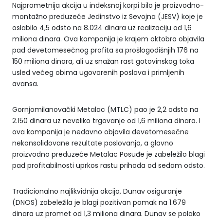
Najprometnija akcija u indeksnoj korpi bilo je proizvodno-
montažno preduzeće Jedinstvo iz Sevojna (JESV) koje je
oslabilo 4,5 odsto na 8.024 dinara uz realizaciju od 1,6
miliona dinara. Ova kompanija je krajem oktobra objavila
pad devetomesečnog profita sa prošlogodišnjih 176 na
150 miliona dinara, ali uz snažan rast gotovinskog toka
usled većeg obima ugovorenih poslova i primljenih
avansa.
Gornjomilanovački Metalac (MTLC) pao je 2,2 odsto na
2.150 dinara uz neveliko trgovanje od 1,6 miliona dinara. I
ova kompanija je nedavno objavila devetomesečne
nekonsolidovane rezultate poslovanja, a glavno
proizvodno preduzeće Metalac Posuđe je zabeležilo blagi
pad profitabilnosti uprkos rastu prihoda od sedam odsto.
Tradicionalno najlikvidnija akcija, Dunav osiguranje
(DNOS) zabeležila je blagi pozitivan pomak na 1.679
dinara uz promet od 1,3 miliona dinara. Dunav se polako