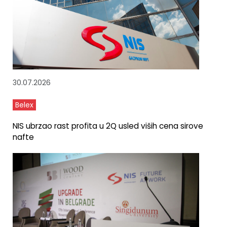
30.07.2026
Belex
NIS ubrzao rast profita u 2Q usled viših cena sirove
nafte