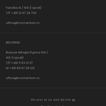
Futoška 1A / 104 (I sprat)
T/F +381 21 67 28 700
office@momentum.rs
BEOGRAD
Bulevar Mihajla Pupina 10G /
412 (I sprat)
T/F +381 11 63 01 117
M +381 66 67 28 120
office@momentum.rs
PRIJAVI SE ZA NAŠ BILTEN