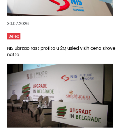
30.07.2026
Belex
NIS ubrzao rast profita u 2Q usled viših cena sirove
nafte