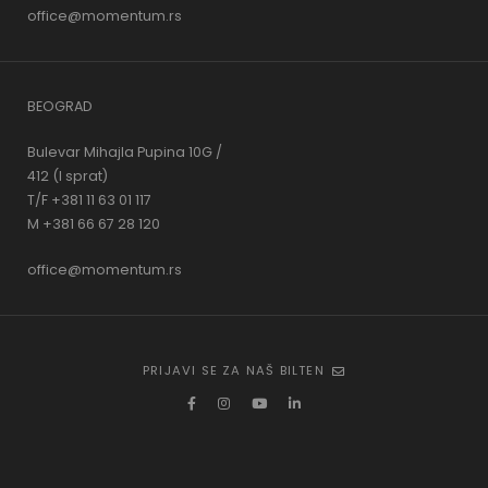
office@momentum.rs
BEOGRAD
Bulevar Mihajla Pupina 10G /
412 (I sprat)
T/F +381 11 63 01 117
M +381 66 67 28 120
office@momentum.rs
PRIJAVI SE ZA NAŠ BILTEN