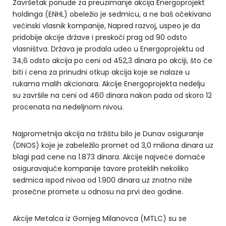
Završetak ponude za preuzimanje akcija Energoprojekt
holdinga (ENHL) obeležio je sedmicu, a ne baš očekivano
većinski vlasnik kompanije, Napred razvoj, uspeo je da
pridobije akcije države i preskoči prag od 90 odsto
vlasništva. Država je prodala udeo u Energoprojektu od
34,6 odsto akcija po ceni od 452,3 dinara po akciji, što će
biti i cena za prinudni otkup akcija koje se nalaze u
rukama malih akcionara. Akcije Energoprojekta nedelju
su završile na ceni od 460 dinara nakon pada od skoro 12
procenata na nedeljnom nivou.
Najprometnija akcija na tržištu bilo je Dunav osiguranje
(DNOS) koje je zabeležilo promet od 3,0 miliona dinara uz
blagi pad cene na 1.873 dinara. Akcije najveće domaće
osiguravajuće kompanije tavore proteklih nekoliko
sedmica ispod nivoa od 1.900 dinara uz znatno niže
prosečne promete u odnosu na prvi deo godine.
Akcije Metalca iz Gornjeg Milanovca (MTLC) su se