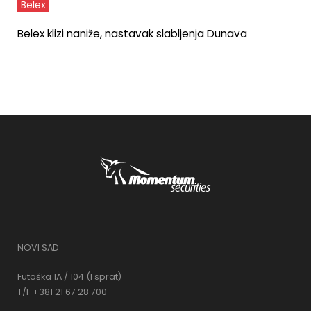
Belex
Belex klizi naniže, nastavak slabljenja Dunava
NOVI SAD
Futoška 1A / 104 (I sprat)
T/F +381 21 67 28 700