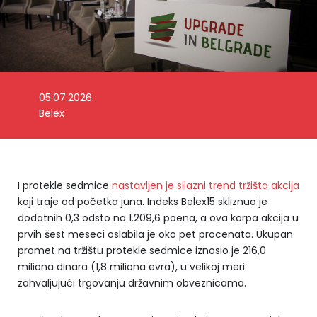
05.07.2026.
Foto: Belex
Belex
I protekle sedmice
nastavljen je silazni trend tržišta akcija
koji traje od početka juna. Indeks Belex15 skliznuo je
dodatnih 0,3 odsto na 1.209,6 poena, a ova korpa akcija u
prvih šest meseci oslabila je oko pet procenata. Ukupan
promet na tržištu protekle sedmice iznosio je 216,0
miliona dinara (1,8 miliona evra), u velikoj meri
zahvaljujući trgovanju državnim obveznicama.