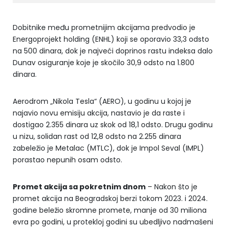
Dobitnike među prometnijim akcijama predvodio je
Energoprojekt holding (ENHL) koji se oporavio 33,3 odsto
na 500 dinara, dok je najveći doprinos rastu indeksa dalo
Dunav osiguranje koje je skočilo 30,9 odsto na 1.800
dinara.
Aerodrom „Nikola Tesla“ (AERO), u godinu u kojoj je
najavio novu emisiju akcija, nastavio je da raste i
dostigao 2.355 dinara uz skok od 18,1 odsto. Drugu godinu
u nizu, solidan rast od 12,8 odsto na 2.255 dinara
zabeležio je Metalac (MTLC), dok je Impol Seval (IMPL)
porastao nepunih osam odsto.
Promet akcija sa pokretnim dnom
– Nakon što je
promet akcija na Beogradskoj berzi tokom 2023. i 2024.
godine beležio skromne promete, manje od 30 miliona
evra po godini, u protekloj godini su ubedljivo nadmašeni