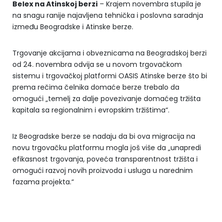
Belex na Atinskoj berzi
– Krajem novembra stupila je
na snagu ranije najavljena tehnička i poslovna saradnja
između Beogradske i Atinske berze.
Trgovanje akcijama i obveznicama na Beogradskoj berzi
od 24. novembra odvija se u novom trgovačkom
sistemu i trgovačkoj platformi OASIS Atinske berze što bi
prema rečima čelnika domaće berze trebalo da
omogući „temelj za dalje povezivanje domaćeg tržišta
kapitala sa regionalnim i evropskim tržištima“.
Iz Beogradske berze se nadaju da bi ova migracija na
novu trgovačku platformu mogla još više da „unapredi
efikasnost trgovanja, poveća transparentnost tržišta i
omogući razvoj novih proizvoda i usluga u narednim
fazama projekta.“