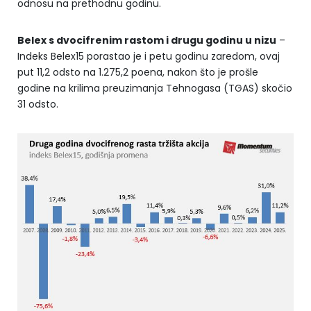
odnosu na prethodnu godinu.
Belex s dvocifrenim rastom i drugu godinu u nizu
–
Indeks Belex15 porastao je i petu godinu zaredom, ovaj
put 11,2 odsto na 1.275,2 poena, nakon što je prošle
godine na krilima preuzimanja Tehnogasa (TGAS) skočio
31 odsto.