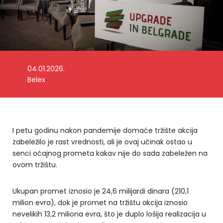
04.01.2026.
Foto: Belex
Belex
I petu godinu nakon pandemije domaće tržište akcija
zabeležilo je rast vrednosti, ali je ovaj učinak ostao u
senci očajnog prometa kakav nije do sada zabeležen na
ovom tržištu.
Ukupan promet iznosio je 24,6 milijardi dinara (210,1
milion evra), dok je promet na tržištu akcija iznosio
nevelikih 13,2 miliona evra, što je duplo lošija realizacija u