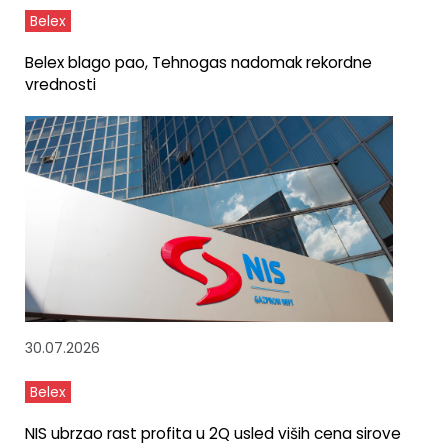
Belex
Belex blago pao, Tehnogas nadomak rekordne
vrednosti
30.07.2026
Belex
NIS ubrzao rast profita u 2Q usled viših cena sirove