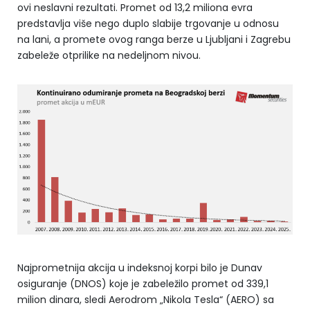
ovi neslavni rezultati. Promet od 13,2 miliona evra
predstavlja više nego duplo slabije trgovanje u odnosu
na lani, a promete ovog ranga berze u Ljubljani i Zagrebu
zabeleže otprilike na nedeljnom nivou.
Najprometnija akcija u indeksnoj korpi bilo je Dunav
osiguranje (DNOS) koje je zabeležilo promet od 339,1
milion dinara, sledi Aerodrom „Nikola Tesla“ (AERO) sa