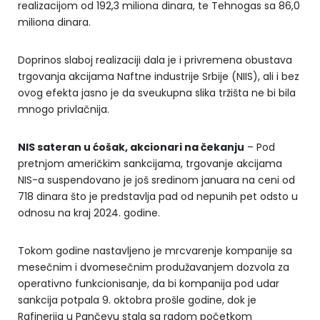
realizacijom od 192,3 miliona dinara, te Tehnogas sa 86,0
miliona dinara.
Doprinos slaboj realizaciji dala je i privremena obustava
trgovanja akcijama Naftne industrije Srbije (NIIS), ali i bez
ovog efekta jasno je da sveukupna slika tržišta ne bi bila
mnogo privlačnija.
NIS sateran u ćošak, akcionari na čekanju
– Pod
pretnjom američkim sankcijama, trgovanje akcijama
NIS-a suspendovano je još sredinom januara na ceni od
718 dinara što je predstavlja pad od nepunih pet odsto u
odnosu na kraj 2024. godine.
Tokom godine nastavljeno je mrcvarenje kompanije sa
mesečnim i dvomesečnim produžavanjem dozvola za
operativno funkcionisanje, da bi kompanija pod udar
sankcija potpala 9. oktobra prošle godine, dok je
Rafinerija u Pančevu stala sa radom početkom