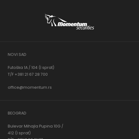
NOVI SAD
Futoška 1A / 104 (I sprat)
T/F +381 21 67 28 700
office@momentum.rs
BEOGRAD
Bulevar Mihajla Pupina 10G /
412 (I sprat)