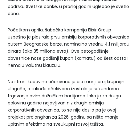
podršku Svetske banke, u prošloj godini ugledao je svetlo
dana.
Početkom aprila, šabačka kompanija Elixir Group
uspešno je plasirala prvu emisiju korporativnih obveznica
putem Beogradske berze, nominalno vrednu 4,1 milijardu
dinara (oko 35 miliona evra). Ove petogodišnje
obveznice nose godišnji kupon (kamatu) od šest odsto i
nemaju valutnu klauzulu.
Na strani kupovine očekivano je bio manji broj krupnijih
ulagača, a takođe očekivano izostalo je sekundarno
trgovanje ovim dužničkim hartijama. Iako je za drugu
polovinu godine najavljivan niz drugih emisija
korporativnih obveznica, to se nije desilo pa je ovaj
projekat prolongiran za 2026. godinu sa ništa manje
upitnim efektima na sveukupni razvoj tržišta.