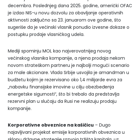
decembra. Poslednjeg dana 2025. godine, američki OFAC
je izdao NIS-u novu dozvolu za obavljanje operativnih
aktivnosti zaključno sa 23. januarom ove godine, što
sugeriše da je većinski vlasnik ponudio izvesne dokaze o
postupku prodaje vlasničkog udela.
Mediji spominju MOL kao najverovatnijeg novog
većinskog vlasnika kompanije, a njena prodaja nekom
novom strateškom partneru je najbolji mogući scenario
za male akcionare. Vlada Srbije usvojila je amandman u
budžetu kojim je rezervisano oko 1,4 milijarde evra za
„nabavku finansijske imovine u cilju obezbeđenja
energetske sigurnosti“, što bi trebalo da predstavlja
rezervni plan u slučaju da Rusi ne realizuju prodaju
kompanije.
Korporativne obveznice na kašičicu
– Dugo
najavljivani projekat emisije korporativnih obveznica u
sklopu državne strategije razvoja tržišta kapitala, uz