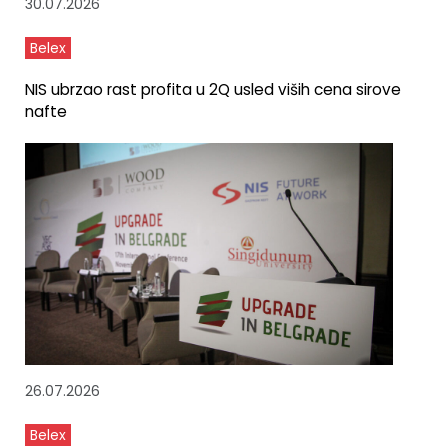
30.07.2026
Belex
NIS ubrzao rast profita u 2Q usled viših cena sirove
nafte
26.07.2026
Belex