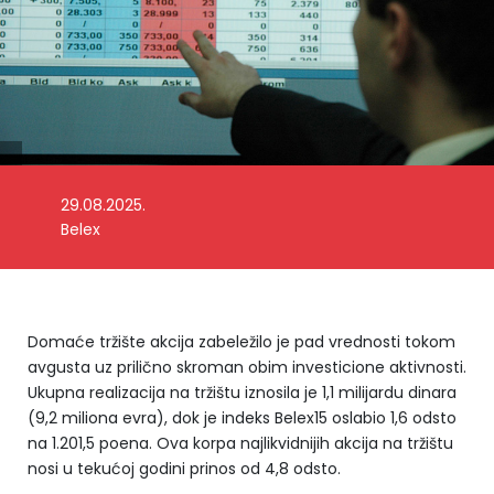
29.08.2025.
Belex
Domaće tržište akcija zabeležilo je pad vrednosti tokom
avgusta uz prilično skroman obim investicione aktivnosti.
Ukupna realizacija na tržištu iznosila je 1,1 milijardu dinara
(9,2 miliona evra), dok je indeks Belex15 oslabio 1,6 odsto
na 1.201,5 poena. Ova korpa najlikvidnijih akcija na tržištu
nosi u tekućoj godini prinos od 4,8 odsto.