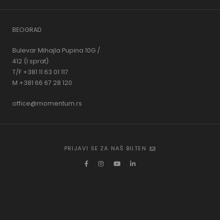
BEOGRAD
Bulevar Mihajla Pupina 10G /
412 (I sprat)
T/F +381 11 63 01 117
M +381 66 67 28 120
office@momentum.rs
PRIJAVI SE ZA NAŠ BILTEN