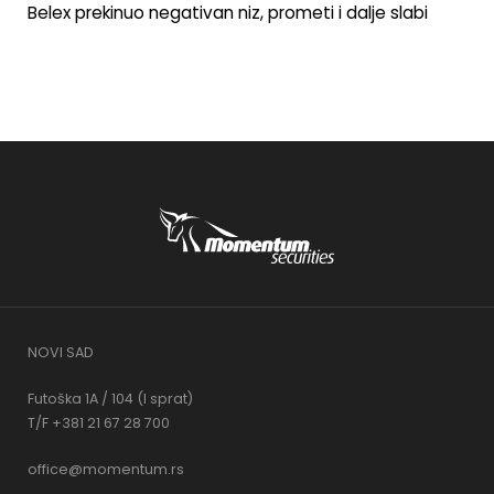
Belex prekinuo negativan niz, prometi i dalje slabi
NOVI SAD
Futoška 1A / 104 (I sprat)
T/F +381 21 67 28 700
office@momentum.rs