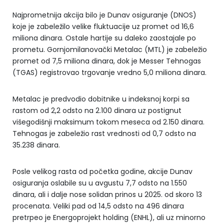
Najprometnija akcija bilo je Dunav osiguranje (DNOS)
koje je zabeležilo velike fluktuacije uz promet od 16,6
miliona dinara. Ostale hartije su daleko zaostajale po
prometu. Gornjomilanovački Metalac (MTL) je zabeležio
promet od 7,5 miliona dinara, dok je Messer Tehnogas
(TGAS) registrovao trgovanje vredno 5,0 miliona dinara.
Metalac je predvodio dobitnike u indeksnoj korpi sa
rastom od 2,2 odsto na 2.100 dinara uz postignut
višegodišnji maksimum tokom meseca od 2.150 dinara.
Tehnogas je zabeležio rast vrednosti od 0,7 odsto na
35.238 dinara.
Posle velikog rasta od početka godine, akcije Dunav
osiguranja oslabile su u avgustu 7,7 odsto na 1.550
dinara, ali i dalje nose solidan prinos u 2025. od skoro 13
procenata. Veliki pad od 14,5 odsto na 496 dinara
pretrpeo je Energoprojekt holding (ENHL), ali uz minorno