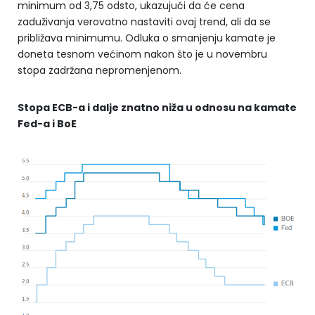
minimum od 3,75 odsto, ukazujući da će cena
zaduživanja verovatno nastaviti ovaj trend, ali da se
približava minimumu. Odluka o smanjenju kamate je
doneta tesnom većinom nakon što je u novembru
stopa zadržana nepromenjenom.
Stopa ECB-a i dalje znatno niža u odnosu na kamate
Fed-a i BoE