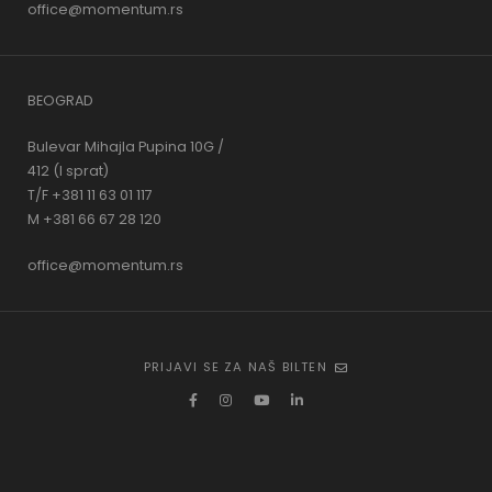
office@momentum.rs
BEOGRAD
Bulevar Mihajla Pupina 10G /
412 (I sprat)
T/F +381 11 63 01 117
M +381 66 67 28 120
office@momentum.rs
PRIJAVI SE ZA NAŠ BILTEN