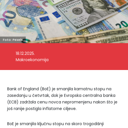
Foto: Pexels
18.12.2025.
Makroekonomija
Bank of England (BoE) je smanjila kamatnu stopu na
zasedanju u četvrtak, dok je Evropska centralna banka
(ECB) zadržala cenu novca nepromenjenu nakon što je
još ranije postigla inflatorne ciljeve.
BoE je smanjila ključnu stopu na skoro trogodišnji