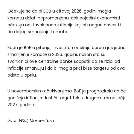
Očekuje se da bi ECB u čitavoj 2026. godini mogla
kamatu držati nepromenjenu, dok pojedini ekonomisti
očekuju nastavak pada inflacije koji bi mogao dovesti i
do daljeg smanjenja kamata.
Kada je BoE u pitanju, investitori očekuju barem još jedno
smanjenje kamate u 2026. godini, nakon što su
zvaničnici ove centralne banke saopštili da se rizici od
inflacije smanjuju i da bi mogla prići bliže targetu od dva
odsto u aprilu.
U novembarskim očekivanjima, BoE je prognozirala da će
godišnja inflacija dostići target tek u drugom tromesečju
2027. godine.
Izvor: WSJ, Momentum