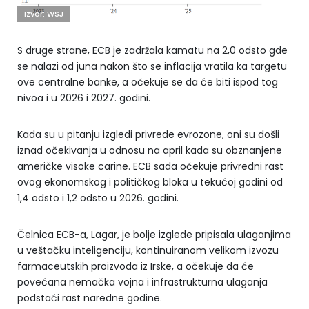
Izvor: WSJ
S druge strane, ECB je zadržala kamatu na 2,0 odsto gde
se nalazi od juna nakon što se inflacija vratila ka targetu
ove centralne banke, a očekuje se da će biti ispod tog
nivoa i u 2026 i 2027. godini.
Kada su u pitanju izgledi privrede evrozone, oni su došli
iznad očekivanja u odnosu na april kada su obznanjene
američke visoke carine. ECB sada očekuje privredni rast
ovog ekonomskog i političkog bloka u tekućoj godini od
1,4 odsto i 1,2 odsto u 2026. godini.
Čelnica ECB-a, Lagar, je bolje izglede pripisala ulaganjima
u veštačku inteligenciju, kontinuiranom velikom izvozu
farmaceutskih proizvoda iz Irske, a očekuje da će
povećana nemačka vojna i infrastrukturna ulaganja
podstaći rast naredne godine.