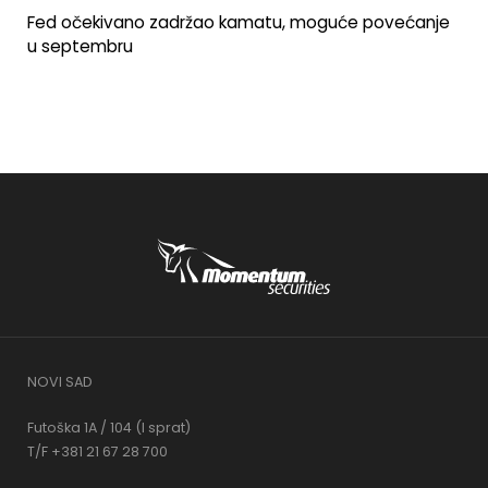
Fed očekivano zadržao kamatu, moguće povećanje
u septembru
NOVI SAD
Futoška 1A / 104 (I sprat)
T/F +381 21 67 28 700