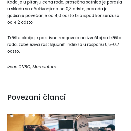
Kada je u pitanju cena rada, prosečna satnica je porasla
u skladu sa očekivanjima od 0,3 odsto, premda je
godišnje povećanje od 4,0 odsto bilo ispod konsenzusa
od 4,2 odsto.
Tržište akcija je pozitivno reagovalo na izveštaj sa tržišta
rada, zabeleživši rast ključnih indeksa u rasponu 0,5-0,7
odsto.
Izvor: CNBC, Momentum
Povezani članci