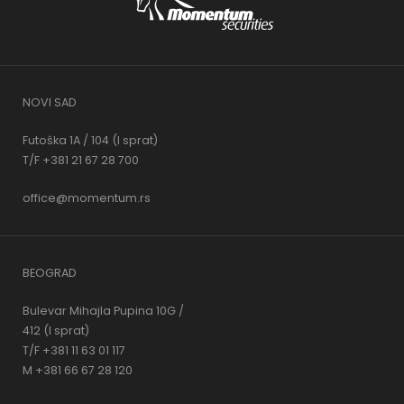
NOVI SAD
Futoška 1A / 104 (I sprat)
T/F +381 21 67 28 700
office@momentum.rs
BEOGRAD
Bulevar Mihajla Pupina 10G /
412 (I sprat)
T/F +381 11 63 01 117
M +381 66 67 28 120