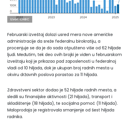
Izvor: CNBC
Februarski izveštaj dolazi usred mera nove američke
administracije da sreže federalnu birokratiju, a
procenjuje se da je do sada otpušteno više od 62 hiljade
ljudi. Međutim, tek deo ovih brojki je viđen u februarskom
izveštaju koji je prikazao pad zaposlenosti u federalnoj
vladi od 10 hiljada, dok je ukupan broj radnih mesta u
okviru državnih poslova porastao za 11 hiljada.
Zdravstveni sektor dodao je 52 hiljade radnih mesta, a
sledili su finansijske aktivnosti (21 hiljada), transport i
skladištenje (18 hiljada), te socijalna pomoć (11 hiljada).
Maloprodaja je registrovala smanjenje od šest hiljada
radnika.