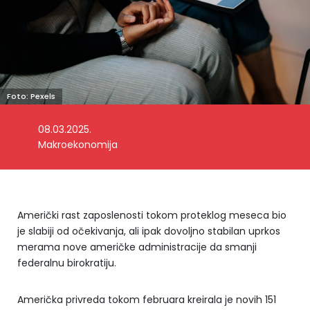
Foto: Pexels
08.03.2025.
Makroekonomija
Američki rast zaposlenosti tokom proteklog meseca bio
je slabiji od očekivanja, ali ipak dovoljno stabilan uprkos
merama nove američke administracije da smanji
federalnu birokratiju.
Američka privreda tokom februara kreirala je novih 151