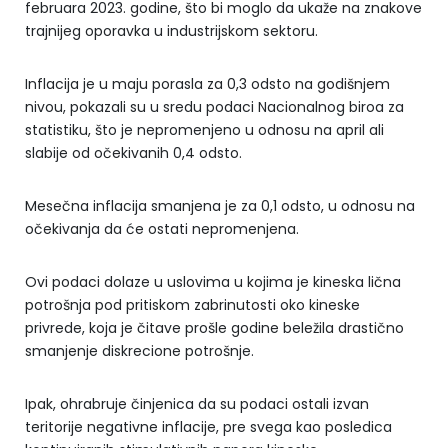
februara 2023. godine, što bi moglo da ukaže na znakove
trajnijeg oporavka u industrijskom sektoru.
Inflacija je u maju porasla za 0,3 odsto na godišnjem
nivou, pokazali su u sredu podaci Nacionalnog biroa za
statistiku, što je nepromenjeno u odnosu na april ali
slabije od očekivanih 0,4 odsto.
Mesečna inflacija smanjena je za 0,1 odsto, u odnosu na
očekivanja da će ostati nepromenjena.
Ovi podaci dolaze u uslovima u kojima je kineska lična
potrošnja pod pritiskom zabrinutosti oko kineske
privrede, koja je čitave prošle godine beležila drastično
smanjenje diskrecione potrošnje.
Ipak, ohrabruje činjenica da su podaci ostali izvan
teritorije negativne inflacije, pre svega kao posledica