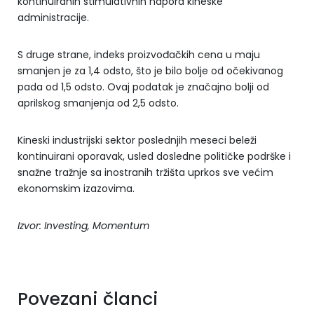
kontinuiranih stimulativnih napora kineske
administracije.
S druge strane, indeks proizvođačkih cena u maju
smanjen je za 1,4 odsto, što je bilo bolje od očekivanog
pada od 1,5 odsto. Ovaj podatak je značajno bolji od
aprilskog smanjenja od 2,5 odsto.
Kineski industrijski sektor poslednjih meseci beleži
kontinuirani oporavak, usled dosledne političke podrške i
snažne tražnje sa inostranih tržišta uprkos sve većim
ekonomskim izazovima.
Izvor: Investing, Momentum
Povezani članci