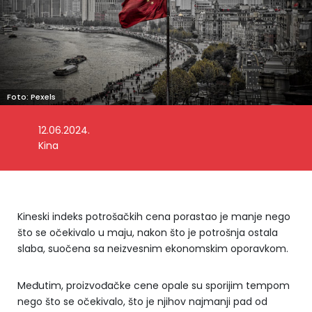
Foto: Pexels
12.06.2024.
Kina
Kineski indeks potrošačkih cena porastao je manje nego
što se očekivalo u maju, nakon što je potrošnja ostala
slaba, suočena sa neizvesnim ekonomskim oporavkom.
Međutim, proizvođačke cene opale su sporijim tempom
nego što se očekivalo, što je njihov najmanji pad od