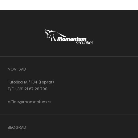
NOVI SAD
Futoška 1A / 104 (I sprat)
T/F +381 21 67 28 700
office@momentum.rs
BEOGRAD