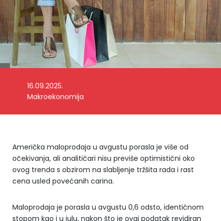
16.09.2025.
Makroekonomija
Američka maloprodaja u avgustu porasla je više od
očekivanja, ali analitičari nisu previše optimistični oko
ovog trenda s obzirom na slabljenje tržšita rada i rast
cena usled povećanih carina.
Maloprodaja je porasla u avgustu 0,6 odsto, identičnom
stopom kao i u julu, nakon što je ovaj podatak revidiran