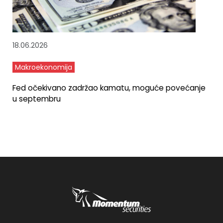
18.06.2026
Makroekonomija
Fed očekivano zadržao kamatu, moguće povećanje
u septembru