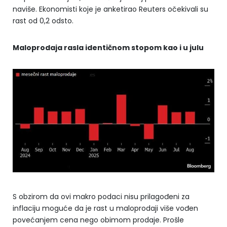
naviše. Ekonomisti koje je anketirao Reuters očekivali su
rast od 0,2 odsto.
Maloprodaja rasla identičnom stopom kao i u julu
S obzirom da ovi makro podaci nisu prilagođeni za
inflaciju moguće da je rast u maloprodaji više vođen
povećanjem cena nego obimom prodaje. Prošle