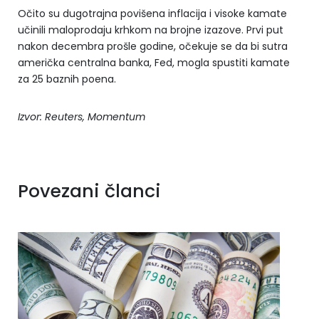
Očito su dugotrajna povišena inflacija i visoke kamate
učinili maloprodaju krhkom na brojne izazove. Prvi put
nakon decembra prošle godine, očekuje se da bi sutra
američka centralna banka, Fed, mogla spustiti kamate
za 25 baznih poena.
Izvor: Reuters, Momentum
Povezani članci