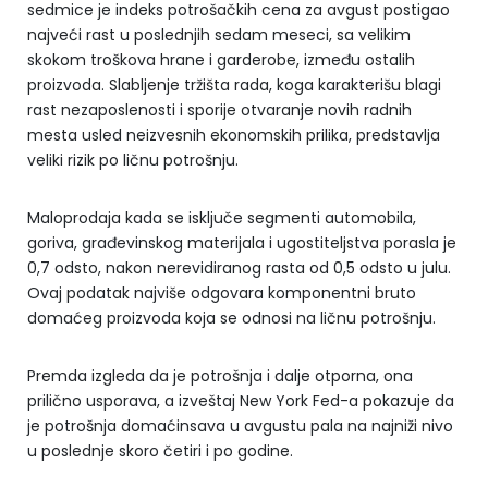
sedmice je indeks potrošačkih cena za avgust postigao
najveći rast u poslednjih sedam meseci, sa velikim
skokom troškova hrane i garderobe, između ostalih
proizvoda. Slabljenje tržišta rada, koga karakterišu blagi
rast nezaposlenosti i sporije otvaranje novih radnih
mesta usled neizvesnih ekonomskih prilika, predstavlja
veliki rizik po ličnu potrošnju.
Maloprodaja kada se isključe segmenti automobila,
goriva, građevinskog materijala i ugostiteljstva porasla je
0,7 odsto, nakon nerevidiranog rasta od 0,5 odsto u julu.
Ovaj podatak najviše odgovara komponentni bruto
domaćeg proizvoda koja se odnosi na ličnu potrošnju.
Premda izgleda da je potrošnja i dalje otporna, ona
prilično usporava, a izveštaj New York Fed-a pokazuje da
je potrošnja domaćinsava u avgustu pala na najniži nivo
u poslednje skoro četiri i po godine.