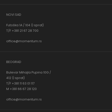
NOVI SAD
Futoška 1A / 104 (I sprat)
T/F +381 21 67 28 700
office@momentum.rs
BEOGRAD
Bulevar Mihajla Pupina 10G /
412 (I sprat)
T/F +381 11 63 01 117
M +381 66 67 28 120
office@momentum.rs