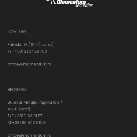
NOVI SAD
Futoška 1A / 104 (I sprat)
T/F +381 21 67 28 700
office@momentum.rs
BEOGRAD
Bulevar Mihajla Pupina 10G /
412 (I sprat)
T/F +381 11 63 01 117
M +381 66 67 28 120
office@momentum.rs