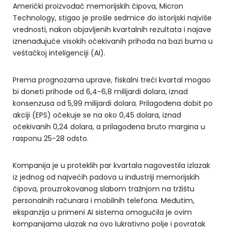
Američki proizvođač memorijskih čipova, Micron
Technology, stigao je prošle sedmice do istorijski najviše
vrednosti, nakon objavljenih kvartalnih rezultata i najave
iznenađujuće visokih očekivanih prihoda na bazi buma u
veštačkoj inteligenciji (AI).
Prema prognozama uprave, fiskalni treći kvartal mogao
bi doneti prihode od 6,4-6,8 milijardi dolara, iznad
konsenzusa od 5,99 milijardi dolara. Prilagođena dobit po
akciji (EPS) očekuje se na oko 0,45 dolara, iznad
očekivanih 0,24 dolara, a prilagođena bruto margina u
rasponu 25-28 odsto.
Kompanija je u proteklih par kvartala nagovestila izlazak
iz jednog od najvećih padova u industriji memorijskih
čipova, prouzrokovanog slabom tražnjom na tržištu
personalnih računara i mobilnih telefona. Međutim,
ekspanzija u primeni AI sistema omogućila je ovim
kompanijama ulazak na ovo lukrativno polje i povratak