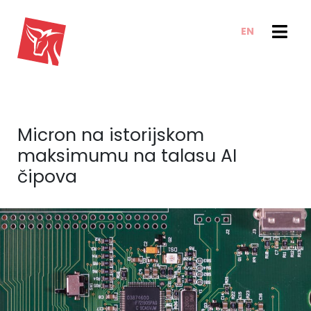
EN
USLUGE
VESTI I TRENDOVI
VESTI
E-CLIENT TRADER
Micron na istorijskom
BLOG
O NAMA
maksimumu na talasu AI
ANALIZE
O NAMA
čipova
BAZA ZNANJA
IZVEŠTAJI
KAKO POSLUJEMO
KONTAKT
NAŠ TIM
KARIJERA