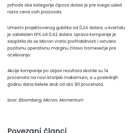
prihoda obe kategorije čipova došao je pre svega usled
rasta cena ovih proizvoda.
Umesto projektovanog gubitka od 0,24 dolara, u kvartalu
je zabeležen EPS od 0,42 dolara. Uprava kompanije je
saopštila da se Micron vratio profitabilnosti i ostvario
pozitivnu operativnu marginu čitavo tromesečje pre
očekivanja.
Akcije kompanije po objavi rezultata skočile su 14
procenata na novi istorijski maksimum, a u poslednjih
godinu dana beleže skok od oko 90 procenata.
Izvor: Bloomberg, Micron, Momentum
Povezani članci