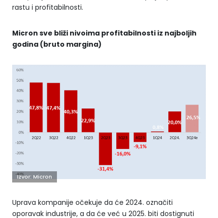
rastu i profitabilnosti.
Micron sve bliži nivoima profitabilnosti iz najboljih
godina (bruto margina)
Izvor: Micron
Uprava kompanije očekuje da će 2024. označiti
oporavak industrije, a da će već u 2025. biti dostignuti