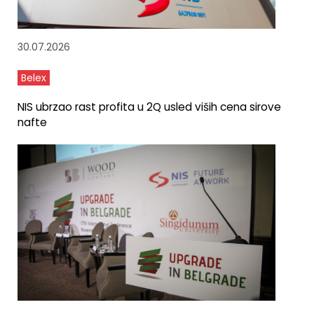
30.07.2026
Belex
NIS ubrzao rast profita u 2Q usled viših cena sirove
nafte