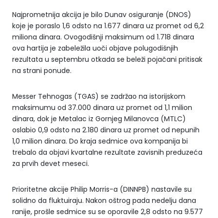
Najprometnija akcija je bilo Dunav osiguranje (DNOS)
koje je poraslo 1,6 odsto na 1.677 dinara uz promet od 6,2
miliona dinara. Ovogodišnji maksimum od 1.718 dinara
ova hartija je zabeležila uoči objave polugodišnjih
rezultata u septembru otkada se beleži pojačani pritisak
na strani ponude.
Messer Tehnogas (TGAS) se zadržao na istorijskom
maksimumu od 37.000 dinara uz promet od 1,1 milion
dinara, dok je Metalac iz Gornjeg Milanovca (MTLC)
oslabio 0,9 odsto na 2.180 dinara uz promet od nepunih
1,0 milion dinara. Do kraja sedmice ova kompanija bi
trebalo da objavi kvartalne rezultate zavisnih preduzeća
za prvih devet meseci.
Prioritetne akcije Philip Morris-a (DINNPB) nastavile su
solidno da fluktuiraju. Nakon oštrog pada nedelju dana
ranije, prošle sedmice su se oporavile 2,8 odsto na 9.577