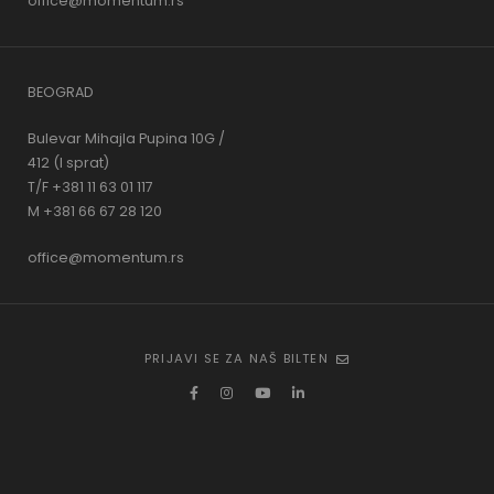
office@momentum.rs
BEOGRAD
Bulevar Mihajla Pupina 10G /
412 (I sprat)
T/F +381 11 63 01 117
M +381 66 67 28 120
office@momentum.rs
PRIJAVI SE ZA NAŠ BILTEN