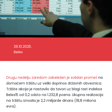
26.10.2025.
Belex
Drugu nedelju zaredom zabeležen je solidan promet
na
domaćem tržištu uz veliki doprinos državnih obveznica.
Tržište akcija je nastavilo da tavori uz blagi rast indeksa
Belex15 od 0,2 odsto na 1.232,8 poena. Ukupna realizacija
na tržištu iznosila je 2,2 milijarde dinara (18,8 miliona
evra).