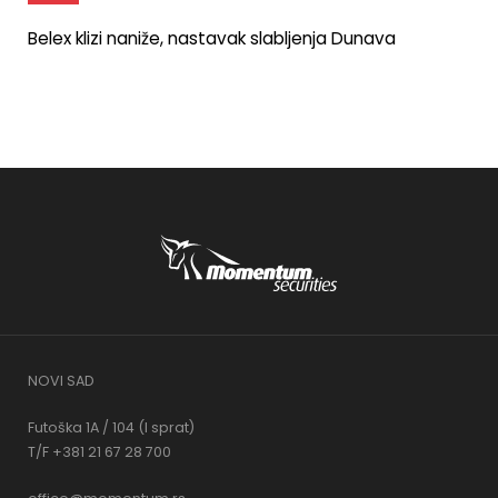
Belex klizi naniže, nastavak slabljenja Dunava
NOVI SAD
Futoška 1A / 104 (I sprat)
T/F +381 21 67 28 700