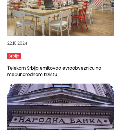
22.10.2024
Srbija
Telekom Srbija emitovao evroobveznicu na
međunarodnom tržištu