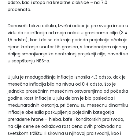
odsto, kao i stopa na kreditne olakšice – na 7,0
procenata.
Donoseći takvu odluku, Izvršni odbor je pre svega imao u
vidu da se inflacija od maja nalazi u granicama cilja (3 ±
1,5 odsto), kao i da se do kraja perioda projekcije očekuje
njeno kretanje unutar tih granica, s tendencijom njenog
daljeg smanjivanja ka centralnoj projekciji cilja, navodi se
u saopštenju NBS-a.
U julu je međugodišnja inflacija iznosila 4,3 odsto, dok je
mesečna inflacija bila na nivou od 0,4 odsto, što je
jednako prosečnim mesečnim ostvarenjima od početka
godine. Rast inflacije u julu delom je bio posledica i
međunarodnih kretanja, pri čemu su mesečnu dinamiku
inflacije obeležila poskupljenja pojedinih kategorija
prerađene hrane – hleba, kafe i konditorskih proizvoda,
na čije cene se odražava rast cena ovih proizvoda na
svetskom tržištu ili sirovina u njihovoj proizvodnji, kao i