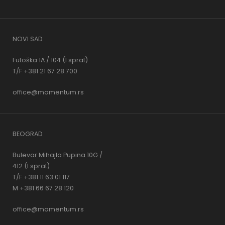
NOVI SAD
Futoška 1A / 104 (I sprat)
T/F +381 21 67 28 700
office@momentum.rs
BEOGRAD
Bulevar Mihajla Pupina 10G /
412 (I sprat)
T/F +381 11 63 01 117
M +381 66 67 28 120
office@momentum.rs