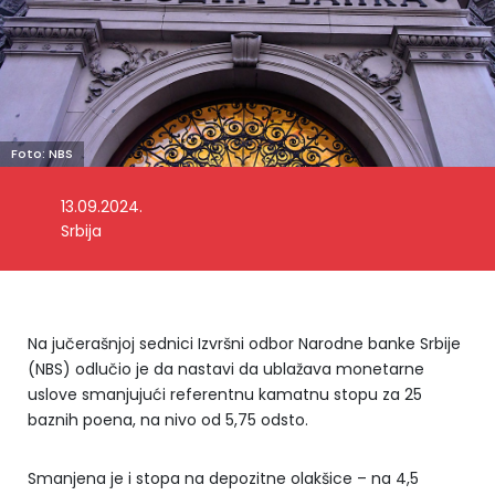
Foto: NBS
13.09.2024.
Srbija
Na jučerašnjoj sednici Izvršni odbor Narodne banke Srbije
(NBS) odlučio je da nastavi da ublažava monetarne
uslove smanjujući referentnu kamatnu stopu za 25
baznih poena, na nivo od 5,75 odsto.
Smanjena je i stopa na depozitne olakšice – na 4,5