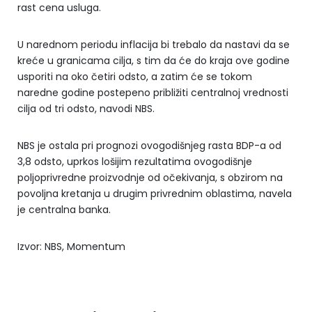
rast cena usluga.
U narednom periodu inflacija bi trebalo da nastavi da se
kreće u granicama cilja, s tim da će do kraja ove godine
usporiti na oko četiri odsto, a zatim će se tokom
naredne godine postepeno približiti centralnoj vrednosti
cilja od tri odsto, navodi NBS.
NBS je ostala pri prognozi ovogodišnjeg rasta BDP-a od
3,8 odsto, uprkos lošijim rezultatima ovogodišnje
poljoprivredne proizvodnje od očekivanja, s obzirom na
povoljna kretanja u drugim privrednim oblastima, navela
je centralna banka.
Izvor: NBS, Momentum