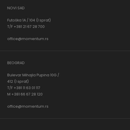
NOVI SAD
Futoška 1A / 104 (I sprat)
T/F +381 21 67 28 700
office@momentum.rs
BEOGRAD
Bulevar Mihajla Pupina 10G /
412 (I sprat)
T/F +381 11 63 01 117
M +381 66 67 28 120
office@momentum.rs