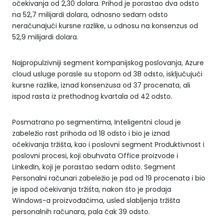
očekivanja od 2,30 dolara. Prihod je porastao dva odsto
na 52,7 milijardi dolara, odnosno sedam odsto
neračunajući kursne razlike, u odnosu na konsenzus od
52,9 milijardi dolara.
Najpropulzivniji segment kompanijskog poslovanja, Azure
cloud usluge porasle su stopom od 38 odsto, isključujući
kursne razlike, iznad konsenzusa od 37 procenata, ali
ispod rasta iz prethodnog kvartala od 42 odsto.
Posmatrano po segmentima, Inteligentni cloud je
zabeležio rast prihoda od 18 odsto i bio je iznad
očekivanja tržišta, kao i poslovni segment Produktivnost i
poslovni procesi, koji obuhvata Office proizvode i
LinkedIn, koji je porastao sedam odsto. Segment
Personalni računari zabeležio je pad od 19 procenata i bio
je ispod očekivanja tržišta, nakon što je prodaja
Windows-a proizvođačima, usled slabljenja tržišta
personalnih računara, pala čak 39 odsto.