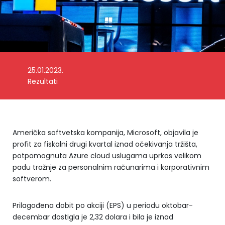
25.01.2023.
Foto: Bloomberg
Rezultati
Američka softvetska kompanija, Microsoft, objavila je
profit za fiskalni drugi kvartal iznad očekivanja tržišta,
potpomognuta Azure cloud uslugama uprkos velikom
padu tražnje za personalnim računarima i korporativnim
softverom.
Prilagođena dobit po akciji (EPS) u periodu oktobar-
decembar dostigla je 2,32 dolara i bila je iznad