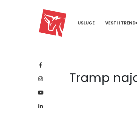
USLUGE
VESTI I TREND
Tramp naja