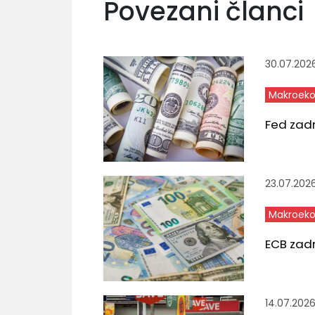
Povezani članci
30.07.202
Makroeko
Fed zad
23.07.202
Makroeko
ECB zad
14.07.202