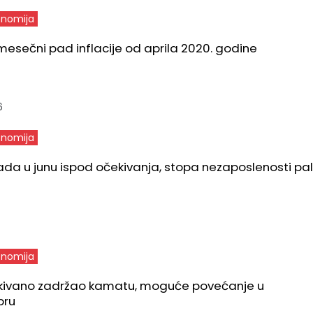
nomija
mesečni pad inflacije od aprila 2020. godine
6
nomija
rada u junu ispod očekivanja, stopa nezaposlenosti pa
nomija
kivano zadržao kamatu, moguće povećanje u
bru