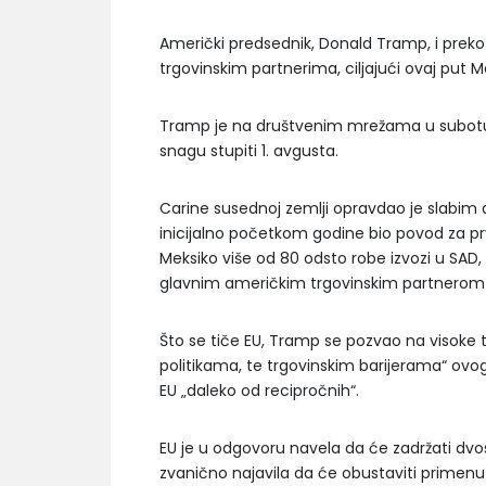
Američki predsednik, Donald Tramp, i prek
trgovinskim partnerima, ciljajući ovaj put Me
Tramp je na društvenim mrežama u subotu
snagu stupiti 1. avgusta.
Carine susednoj zemlji opravdao je slabim 
inicijalno početkom godine bio povod za pr
Meksiko više od 80 odsto robe izvozi u SAD
glavnim američkim trgovinskim partnerom u
Što se tiče EU, Tramp se pozvao na visoke tr
politikama, te trgovinskim barijerama“ ovog
EU „daleko od recipročnih“.
EU je u odgovoru navela da će zadržati dvos
zvanično najavila da će obustaviti primen