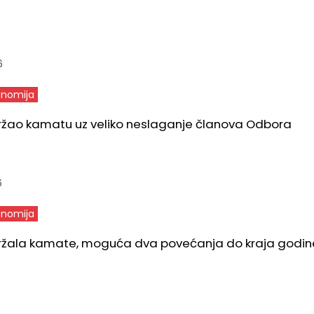
6
nomija
ržao kamatu uz veliko neslaganje članova Odbora
6
nomija
ržala kamate, moguća dva povećanja do kraja godin
6