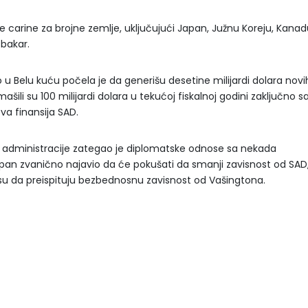
 carine za brojne zemlje, uključujući Japan, Južnu Koreju, Kanad
 bakar.
 u Belu kuću počela je da generišu desetine milijardi dolara novi
šili su 100 milijardi dolara u tekućoj fiskalnoj godini zaključno s
va finansija SAD.
administracije zategao je diplomatske odnose sa nekada
pan zvanično najavio da će pokušati da smanji zavisnost od SAD
i su da preispituju bezbednosnu zavisnost od Vašingtona.