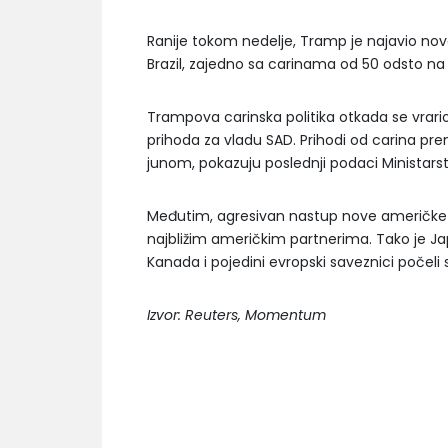
Ranije tokom nedelje, Tramp je najavio nove
Brazil, zajedno sa carinama od 50 odsto na
Trampova carinska politika otkada se vrario
prihoda za vladu SAD. Prihodi od carina prema
junom, pokazuju poslednji podaci Ministarst
Međutim, agresivan nastup nove američke 
najbližim američkim partnerima. Tako je Ja
Kanada i pojedini evropski saveznici počel
Izvor: Reuters, Momentum