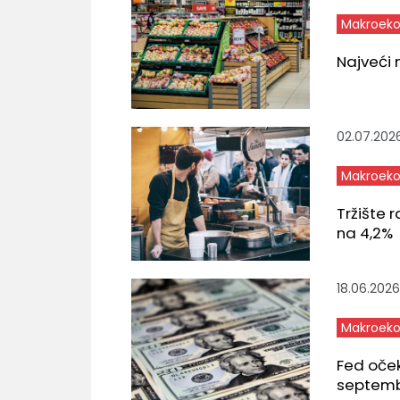
Makroeko
Najveći 
02.07.202
Makroeko
Tržište 
na 4,2%
18.06.2026
Makroeko
Fed oče
septem