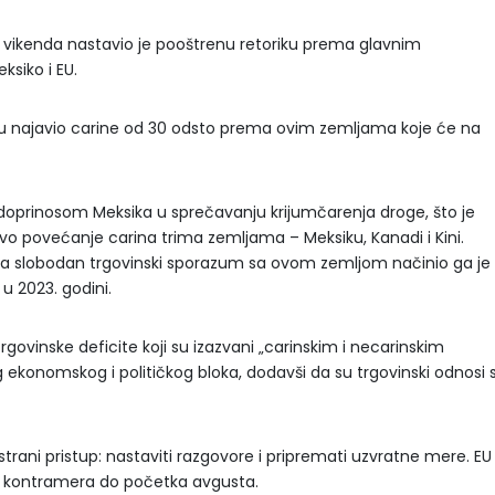
o vikenda nastavio je pooštrenu retoriku prema glavnim
ksiko i EU.
 najavio carine od 30 odsto prema ovim zemljama koje će na
doprinosom Meksika u sprečavanju krijumčarenja droge, što je
vo povećanje carina trima zemljama – Meksiku, Kanadi i Kini.
, a slobodan trgovinski sporazum sa ovom zemljom načinio ga je
 2023. godini.
govinske deficite koji su izazvani „carinskim i necarinskim
 ekonomskog i političkog bloka, dodavši da su trgovinski odnosi 
trani pristup: nastaviti razgovore i pripremati uzvratne mere. EU 
u kontramera do početka avgusta.