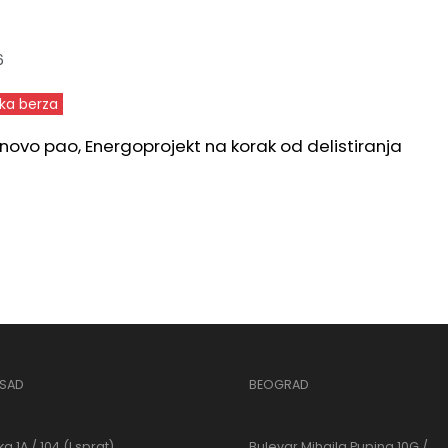
6
ka berza
novo pao, Energoprojekt na korak od delistiranja
 SAD
BEOGRAD
a 1A / 104 (I sprat)
Bulevar Mihajla Pupina 10G /