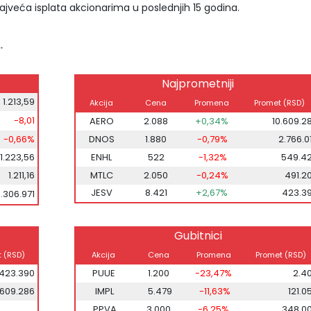
najveća isplata akcionarima u poslednjih 15 godina.
.
Najprometniji
1.213,59
Akcija
Cena
Promena
Promet (RSD)
-8,01
AERO
2.088
+0,34%
10.609.2
-0,66%
DNOS
1.880
-0,79%
2.766.0
1.223,56
ENHL
522
-1,32%
549.4
1.211,16
MTLC
2.050
-0,24%
491.2
JESV
8.421
+2,67%
423.3
5.306.971
Gubitnici
 (RSD)
Akcija
Cena
Promena
Promet (RSD)
423.390
PUUE
1.200
-23,47%
2.4
.609.286
IMPL
5.479
-11,63%
121.0
PPVA
3.000
-6,25%
348.0