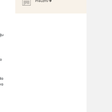
Preuzmi
iju
to
da
va