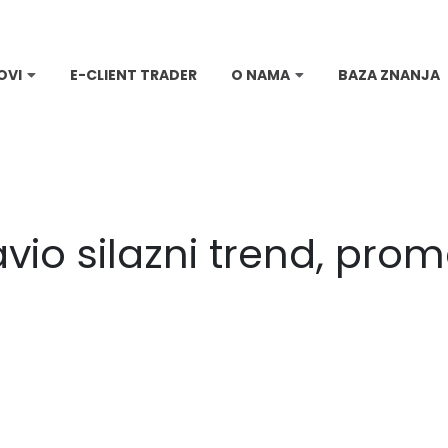
OVI
E-CLIENT TRADER
O NAMA
BAZA ZNANJA
vio silazni trend, prom