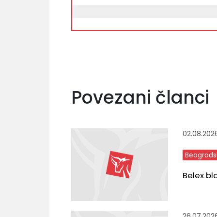
Povezani članci
02.08.202
Beograds
Belex b
26.07.202