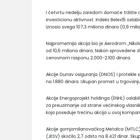
I četvrtu nedelju zaredom domaće tržište ak
investicionu aktivnost. Indeks Belex15 oslab
iznosio svega 107,3 miliona dinara (0,9 mili
Najprometnija akcija bio je Aerodrom „Nikola
od 10,6 miliona dinara. Nakon sprovedene d
cenovnom rasponu 2.000-2.100 dinara.
Akcije Dunav osiguranja (DNOS) i protekle 
na 1.880 dinara. Ukupan promet u trgovanju 
Akcije Energoprojekt holdinga (ENHL) oslabi
za preuzimanje od strane većinskog vlasnika
koja poseduje trećinu akcija u ovoj kompanij
Akcije gornjomilanovačkog Metalca (MTLC) 
(JESV) skočilo 2,7 odsto na 8.421 dinar. Sk