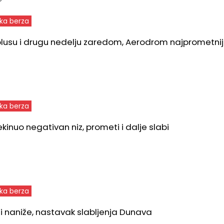
ka berza
plusu i drugu nedelju zaredom, Aerodrom najprometnij
ka berza
ekinuo negativan niz, prometi i dalje slabi
ka berza
izi naniže, nastavak slabljenja Dunava