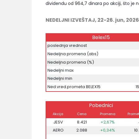
dividendu od 964,7 dinara po akciji, što je 
NEDELJNI IZVEŠTAJ, 22-26. jun, 2026
Belex15
poslednja vrednost
Nedeljna promena (abs)
Nedeljna promena (%)
Nedeljni max
Nedeljni min
Ned.vred.prometa BELEX15
1
Pobednici
Akcija
Cena
Promena
Promet
JESV
8.421
+2,67%
AERO
2.088
+0,34%
10