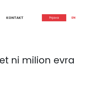
KONTAKT
Prijava
EN
et ni milion evra