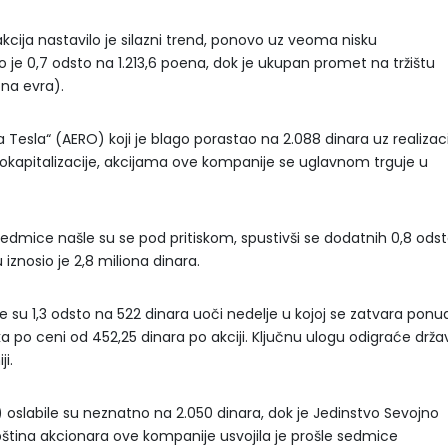
cija nastavilo je silazni trend, ponovo uz veoma nisku
io je 0,7 odsto na 1.213,6 poena, dok je ukupan promet na tržištu
ona evra).
 Tesla“ (AERO) koji je blago porastao na 2.088 dinara uz realizac
okapitalizacije, akcijama ove kompanije se uglavnom trguje u
sedmice našle su se pod pritiskom, spustivši se dodatnih 0,8 ods
iznosio je 2,8 miliona dinara.
le su 1,3 odsto na 522 dinara uoči nedelje u kojoj se zatvara ponu
 po ceni od 452,25 dinara po akciji. Ključnu ulogu odigraće drža
i.
oslabile su neznatno na 2.050 dinara, dok je Jedinstvo Sevojno
upština akcionara ove kompanije usvojila je prošle sedmice