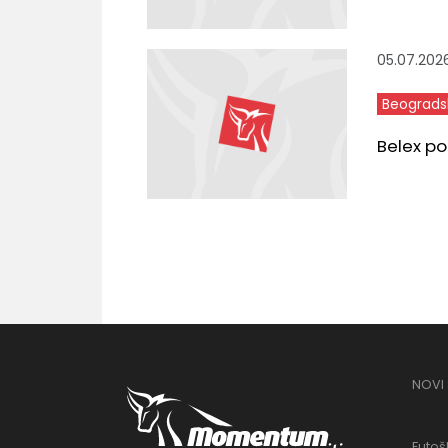
05.07.202
Beograds
Belex po
NOVI
Futošk