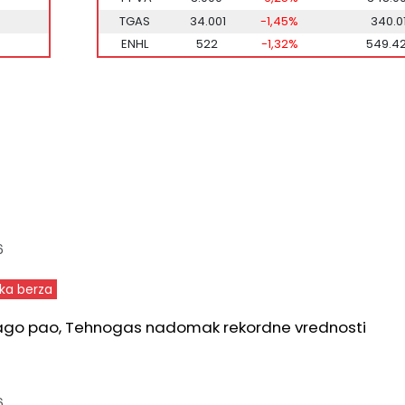
TGAS
34.001
-1,45%
340.0
ENHL
522
-1,32%
549.4
6
ka berza
lago pao, Tehnogas nadomak rekordne vrednosti
6