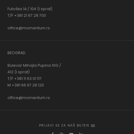
Futoška 1A / 104 (I sprat)
T/F +381 21 67 28 700
office@momentum.rs
BEOGRAD
Bulevar Mihajla Pupina 10G /
412 (I sprat)
T/F +381 11 63 01 117
M +381 66 67 28 120
office@momentum.rs
PRIJAVI SE ZA NAŠ BILTEN