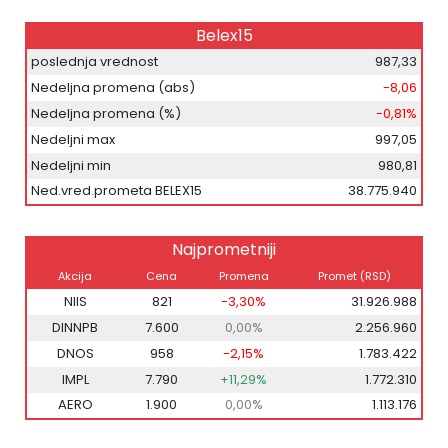
Belex15
poslednja vrednost
987,33
Nedeljna promena (abs)
-8,06
Nedeljna promena (%)
-0,81%
Nedeljni max
997,05
Nedeljni min
980,81
Ned.vred.prometa BELEX15
38.775.940
Najprometniji
Akcija
Cena
Promena
Promet (RSD)
NIIS
821
-3,30%
31.926.988
DINNPB
7.600
0,00%
2.256.960
DNOS
958
-2,15%
1.783.422
IMPL
7.790
+11,29%
1.772.310
AERO
1.900
0,00%
1.113.176