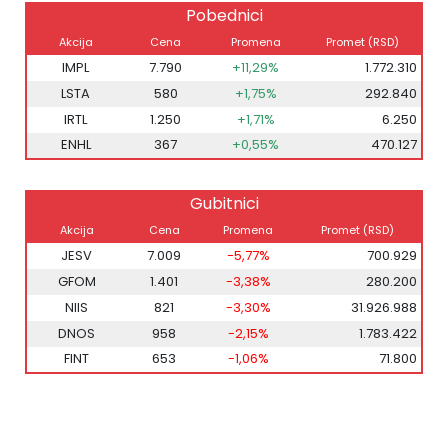
Pobednici
Akcija
Cena
Promena
Promet (RSD)
IMPL
7.790
+11,29%
1.772.310
LSTA
580
+1,75%
292.840
IRTL
1.250
+1,71%
6.250
ENHL
367
+0,55%
470.127
Gubitnici
Akcija
Cena
Promena
Promet (RSD)
JESV
7.009
-5,77%
700.929
GFOM
1.401
-3,38%
280.200
NIIS
821
-3,30%
31.926.988
DNOS
958
-2,15%
1.783.422
FINT
653
-1,06%
71.800