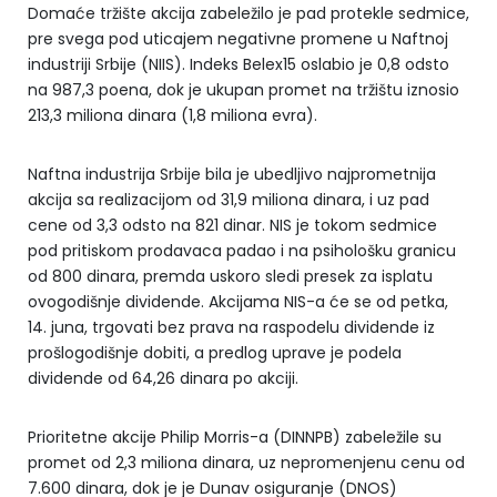
Domaće tržište akcija zabeležilo je pad protekle sedmice,
pre svega pod uticajem negativne promene u Naftnoj
industriji Srbije (NIIS). Indeks Belex15 oslabio je 0,8 odsto
na 987,3 poena, dok je ukupan promet na tržištu iznosio
213,3 miliona dinara (1,8 miliona evra).
Naftna industrija Srbije bila je ubedljivo najprometnija
akcija sa realizacijom od 31,9 miliona dinara, i uz pad
cene od 3,3 odsto na 821 dinar. NIS je tokom sedmice
pod pritiskom prodavaca padao i na psihološku granicu
od 800 dinara, premda uskoro sledi presek za isplatu
ovogodišnje dividende. Akcijama NIS-a će se od petka,
14. juna, trgovati bez prava na raspodelu dividende iz
prošlogodišnje dobiti, a predlog uprave je podela
dividende od 64,26 dinara po akciji.
Prioritetne akcije Philip Morris-a (DINNPB) zabeležile su
promet od 2,3 miliona dinara, uz nepromenjenu cenu od
7.600 dinara, dok je je Dunav osiguranje (DNOS)