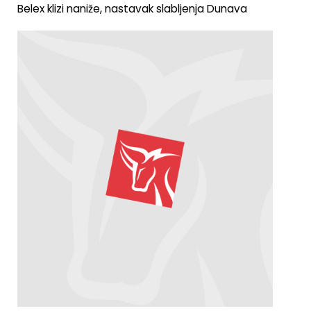
Belex klizi naniže, nastavak slabljenja Dunava