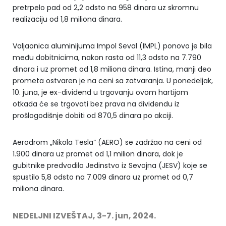
pretrpelo pad od 2,2 odsto na 958 dinara uz skromnu
realizaciju od 1,8 miliona dinara.
Valjaonica aluminijuma Impol Seval (IMPL) ponovo je bila
među dobitnicima, nakon rasta od 11,3 odsto na 7.790
dinara i uz promet od 1,8 miliona dinara. Istina, manji deo
prometa ostvaren je na ceni sa zatvaranja. U ponedeljak,
10. juna, je ex-dividend u trgovanju ovom hartijom
otkada će se trgovati bez prava na dividendu iz
prošlogodišnje dobiti od 870,5 dinara po akciji.
Aerodrom „Nikola Tesla“ (AERO) se zadržao na ceni od
1.900 dinara uz promet od 1,1 milion dinara, dok je
gubitnike predvodilo Jedinstvo iz Sevojna (JESV) koje se
spustilo 5,8 odsto na 7.009 dinara uz promet od 0,7
miliona dinara.
NEDELJNI IZVEŠTAJ, 3-7. jun, 2024.