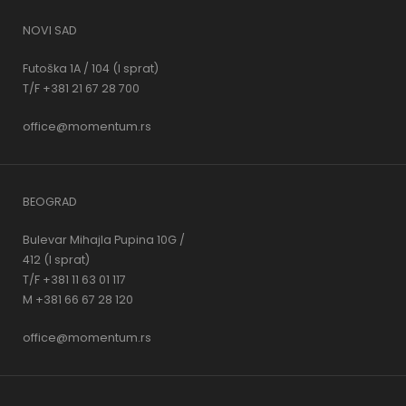
NOVI SAD
Futoška 1A / 104 (I sprat)
T/F +381 21 67 28 700
office@momentum.rs
BEOGRAD
Bulevar Mihajla Pupina 10G /
412 (I sprat)
T/F +381 11 63 01 117
M +381 66 67 28 120
office@momentum.rs