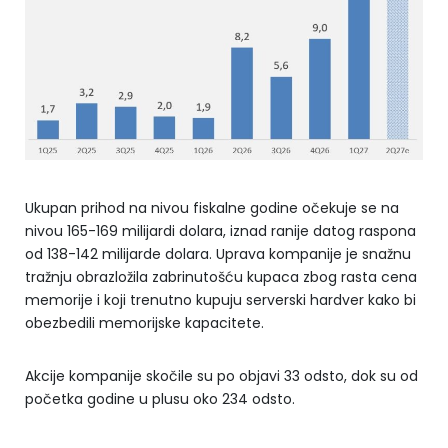
Ukupan prihod na nivou fiskalne godine očekuje se na
nivou 165-169 milijardi dolara, iznad ranije datog raspona
od 138-142 milijarde dolara. Uprava kompanije je snažnu
tražnju obrazložila zabrinutošću kupaca zbog rasta cena
memorije i koji trenutno kupuju serverski hardver kako bi
obezbedili memorijske kapacitete.
Akcije kompanije skočile su po objavi 33 odsto, dok su od
početka godine u plusu oko 234 odsto.