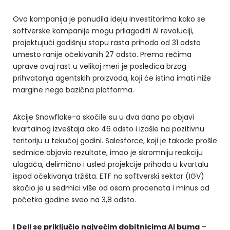
Ova kompanija je ponudila ideju investitorima kako se
softverske kompanije mogu prilagoditi AI revoluciji,
projektujući godišnju stopu rasta prihoda od 31 odsto
umesto ranije očekivanih 27 odsto. Prema rečima
uprave ovaj rast u velikoj meri je posledica brzog
prihvatanja agentskih proizvoda, koji će istina imati niže
margine nego bazična platforma.
Akcije Snowflake-a skočile su u dva dana po objavi
kvartalnog izveštaja oko 46 odsto i izašle na pozitivnu
teritoriju u tekućoj godini. Salesforce, koji je takođe prošle
sedmice objavio rezultate, imao je skromniju reakciju
ulagača, delimično i usled projekcije prihoda u kvartalu
ispod očekivanja tržišta. ETF na softverski sektor (IGV)
skočio je u sedmici više od osam procenata i minus od
početka godine sveo na 3,8 odsto.
I Dell se priključio najvećim dobitnicima AI buma
–