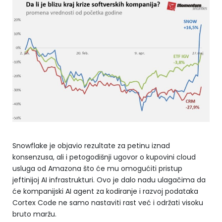
Snowflake je objavio rezultate za petinu iznad
konsenzusa, ali i petogodišnji ugovor o kupovini cloud
usluga od Amazona što će mu omogućiti pristup
jeftinijoj AI infrastrukturi. Ovo je dalo nadu ulagačima da
će kompanijski AI agent za kodiranje i razvoj podataka
Cortex Code ne samo nastaviti rast već i održati visoku
bruto maržu.