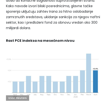
došlo do konačne saglasnosti suprotstavljenih strana.
Kako navode izvori bliski posrednicima, glavne tačke
sporenja uključuju zahtev Irana za hitno oslobađanje
zamrznutih sredstava, ukidanje sankcija za njegov naftni
sektor, kao i predloženi fond za obnovu vredan oko 300
milijardi dolara.
Rast PCE indeksa na mesečnom nivou
Izvor: Reuters