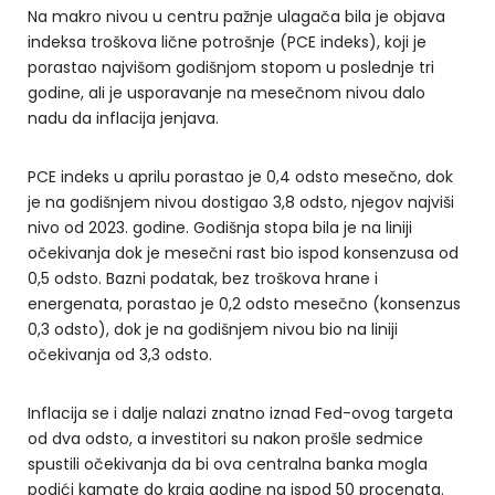
Na makro nivou u centru pažnje ulagača bila je objava
indeksa troškova lične potrošnje (PCE indeks), koji je
porastao najvišom godišnjom stopom u poslednje tri
godine, ali je usporavanje na mesečnom nivou dalo
nadu da inflacija jenjava.
PCE indeks u aprilu porastao je 0,4 odsto mesečno, dok
je na godišnjem nivou dostigao 3,8 odsto, njegov najviši
nivo od 2023. godine. Godišnja stopa bila je na liniji
očekivanja dok je mesečni rast bio ispod konsenzusa od
0,5 odsto. Bazni podatak, bez troškova hrane i
energenata, porastao je 0,2 odsto mesečno (konsenzus
0,3 odsto), dok je na godišnjem nivou bio na liniji
očekivanja od 3,3 odsto.
Inflacija se i dalje nalazi znatno iznad Fed-ovog targeta
od dva odsto, a investitori su nakon prošle sedmice
spustili očekivanja da bi ova centralna banka mogla
podići kamate do kraja godine na ispod 50 procenata.