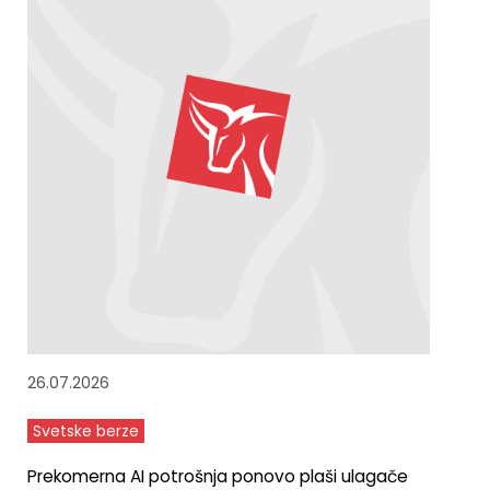
26.07.2026
Svetske berze
Prekomerna AI potrošnja ponovo plaši ulagače