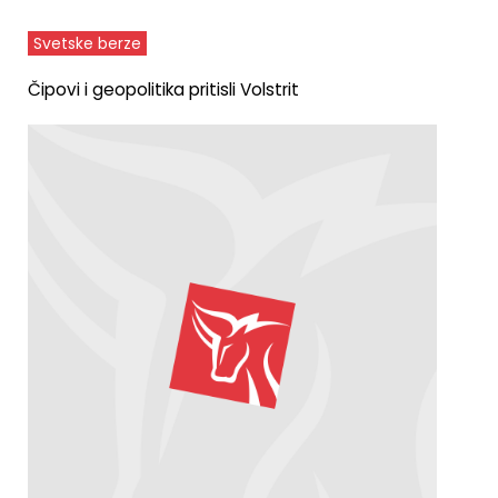
Svetske berze
Čipovi i geopolitika pritisli Volstrit