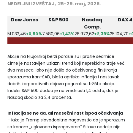
NEDELJNI IZVEŠTAJ, 25-29. maj, 2026.
Dow Jones
S&P 500
Nasdaq
DAX 
Comp.
51.032,46
+0,90%
7.580,06
+1,43%
26.972,62
+2,39%
25.104,70
+
Akcije na Njujorškoj berzi porasle su i prošle sedmice
čime je nastavljen uzlazni trend koji neprekidno traje već
dva meseca. Iako nije došlo do očekivanog finiširanja
sporazuma Iran-SAD, blaža aprilska inflacija i nastavak
dobrih korporativnih objava pogurali su tržište akcija.
Indeks S&P 500 dodao je na vrednosti 1,4 odsto, dok je
Nasdaq skočio za 2,4 procenta.
Inflacija se ne da, ali mesečni rast ispod očekivanja
– Iako je Tramp slavodobitno nagovestio da je sporazum
sa Iranom „uglavnom ispregovaran“ čitave nedelje nije