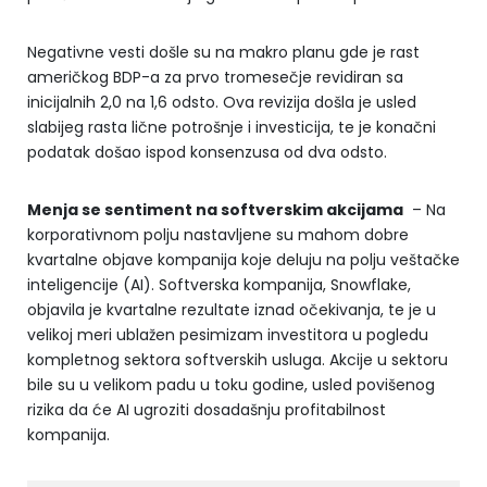
Negativne vesti došle su na makro planu gde je rast
američkog BDP-a za prvo tromesečje revidiran sa
inicijalnih 2,0 na 1,6 odsto. Ova revizija došla je usled
slabijeg rasta lične potrošnje i investicija, te je konačni
podatak došao ispod konsenzusa od dva odsto.
Menja se sentiment na softverskim akcijama
– Na
korporativnom polju nastavljene su mahom dobre
kvartalne objave kompanija koje deluju na polju veštačke
inteligencije (AI). Softverska kompanija, Snowflake,
objavila je kvartalne rezultate iznad očekivanja, te je u
velikoj meri ublažen pesimizam investitora u pogledu
kompletnog sektora softverskih usluga. Akcije u sektoru
bile su u velikom padu u toku godine, usled povišenog
rizika da će AI ugroziti dosadašnju profitabilnost
kompanija.