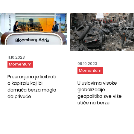
11.10.2023
09.10.2023
Momentum
Momentum
Preuranjeno je licitirati
U uslovima visoke
o kapitalu koji bi
globalizacije
domaća berza mogla
geopolitika sve više
da privuče
utiče na berzu