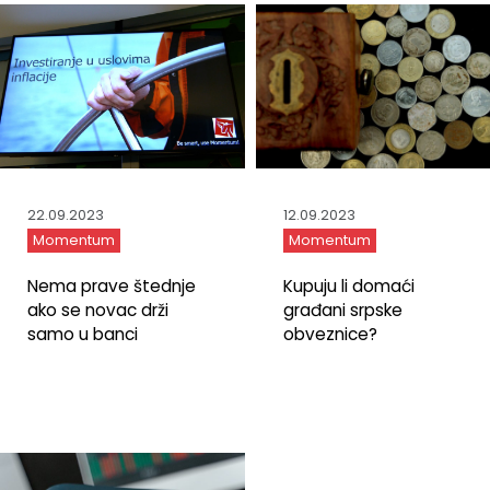
22.09.2023
12.09.2023
Momentum
Momentum
Nema prave štednje
Kupuju li domaći
ako se novac drži
građani srpske
samo u banci
obveznice?