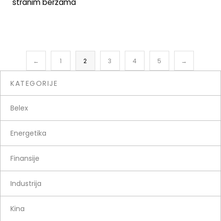
stranim berzama
←
1
2
3
4
5
→
KATEGORIJE
Belex
Energetika
Finansije
Industrija
Kina