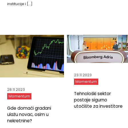
institucije i […]
23.11.2023
Momentum
28.11.2023
Tehnološki sektor
Momentum
postaje sigurno
utočište za investitore
Gde domaći građani
ulažu novac, osim u
nekretnine?