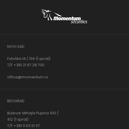
NOVI SAD
Futoška 1A / 104 (I sprat)
T/F +381 21 67 28 700
office@momentum.rs
BEOGRAD
Bulevar Mihajla Pupina 10G /
412 (I sprat)
T/F +381 11 63 01 117