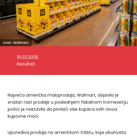
Izvor: Walmart
19.02.2026.
Rezultati
Najveća američka maloprodaja, Walmart, objavila je
snažan rast prodaje u poslednjem fiskalnom tromesečju
pošto je nastavila da privlači više kupaca svih nivoa
kupovne moći.
Uporediva prodaja na američkom tržištu, koja obuhvata