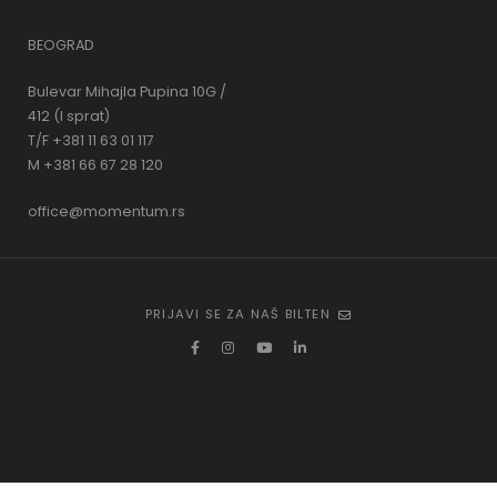
BEOGRAD
Bulevar Mihajla Pupina 10G /
412 (I sprat)
T/F +381 11 63 01 117
M +381 66 67 28 120
office@momentum.rs
PRIJAVI SE ZA NAŠ BILTEN