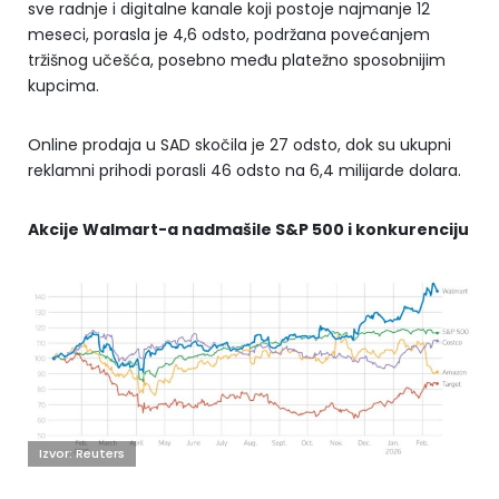
sve radnje i digitalne kanale koji postoje najmanje 12
meseci, porasla je 4,6 odsto, podržana povećanjem
tržišnog učešća, posebno među platežno sposobnijim
kupcima.
Online prodaja u SAD skočila je 27 odsto, dok su ukupni
reklamni prihodi porasli 46 odsto na 6,4 milijarde dolara.
Akcije Walmart-a nadmašile S&P 500 i konkurenciju
Izvor: Reuters