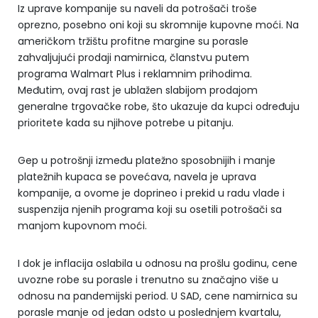
Iz uprave kompanije su naveli da potrošači troše
oprezno, posebno oni koji su skromnije kupovne moći. Na
američkom tržištu profitne margine su porasle
zahvaljujući prodaji namirnica, članstvu putem
programa Walmart Plus i reklamnim prihodima.
Međutim, ovaj rast je ublažen slabijom prodajom
generalne trgovačke robe, što ukazuje da kupci određuju
prioritete kada su njihove potrebe u pitanju.
Gep u potrošnji između platežno sposobnijih i manje
platežnih kupaca se povećava, navela je uprava
kompanije, a ovome je doprineo i prekid u radu vlade i
suspenzija njenih programa koji su osetili potrošači sa
manjom kupovnom moći.
I dok je inflacija oslabila u odnosu na prošlu godinu, cene
uvozne robe su porasle i trenutno su značajno više u
odnosu na pandemijski period. U SAD, cene namirnica su
porasle manje od jedan odsto u poslednjem kvartalu,