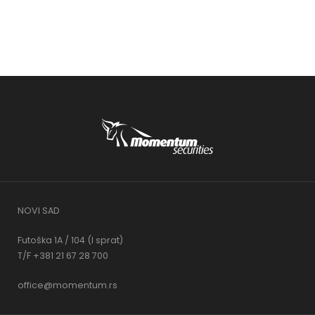
NOVI SAD
Futoška 1A / 104 (I sprat)
T/F +381 21 67 28 700
office@momentum.rs