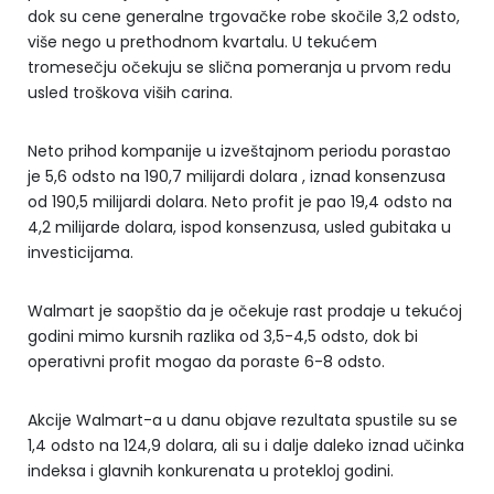
dok su cene generalne trgovačke robe skočile 3,2 odsto,
više nego u prethodnom kvartalu. U tekućem
tromesečju očekuju se slična pomeranja u prvom redu
usled troškova viših carina.
Neto prihod kompanije u izveštajnom periodu porastao
je 5,6 odsto na 190,7 milijardi dolara , iznad konsenzusa
od 190,5 milijardi dolara. Neto profit je pao 19,4 odsto na
4,2 milijarde dolara, ispod konsenzusa, usled gubitaka u
investicijama.
Walmart je saopštio da je očekuje rast prodaje u tekućoj
godini mimo kursnih razlika od 3,5-4,5 odsto, dok bi
operativni profit mogao da poraste 6-8 odsto.
Akcije Walmart-a u danu objave rezultata spustile su se
1,4 odsto na 124,9 dolara, ali su i dalje daleko iznad učinka
indeksa i glavnih konkurenata u protekloj godini.